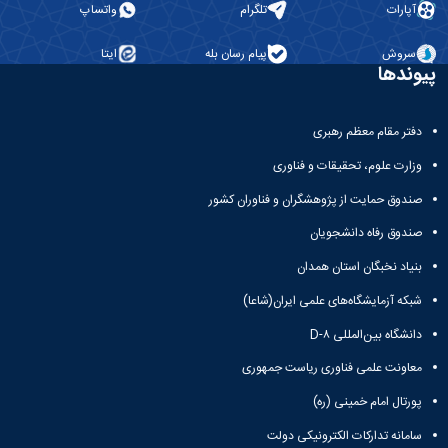
آپارات
تلگرام
واتساپ
سروش
پیام رسان بله
ایتا
پیوندها
دفتر مقام معظم رهبری
وزارت علوم، تحقیقات و فناوری
صندوق حمایت از پژوهشگران و فناوران کشور
صندوق رفاه دانشجویان
بنیاد نخبگان استان همدان
شبکه آزمایشگاه‌های علمی ایران(شاعا)
دانشگاه بین‌المللی D-۸
معاونت علمی فناوری ریاست جمهوری
پورتال امام خمینی (ره)
سامانه تدارکات الکترونیکی دولت