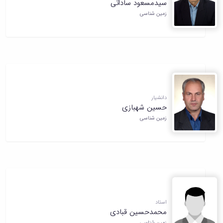
سیدمسعود ساداتی
همایش‌ها
زمین شناسی
انتشارات
دانشگاه
نشر
کتب
مجلات
علمی
فصلنامه
معاونت
دانشیار
پژوهش
حسین شهبازی
و
زمین شناسی
فناوری
استاد
محمدحسین قبادی
زمین شناسی