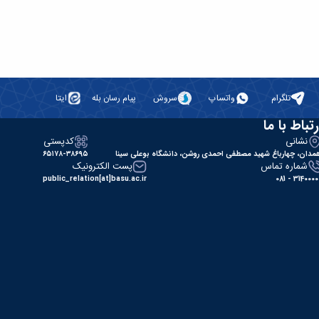
تلگرام
واتساپ
سروش
پیام رسان بله
ایتا
رتباط با ما
نشانی
کدپستی
مدان، چهارباغ شهید مصطفی احمدی روشن، دانشگاه بوعلی سینا
۶۵۱۷۸-۳۸۶۹۵
شماره تماس
پست الکترونیک
public_relation[at]basu.ac.ir
31400000 - 0