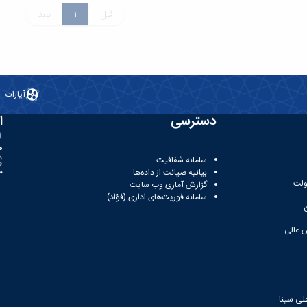
قبل
1
بعد
آپارات
دسترسی
ا
ه
سامانه شفافیت
بیانیه صیانت از داده‌ها
81
ولت
گزارش آماری وب‌ سایت
سامانه فوریت‌های اداری (فؤاد)
 عالی
لی سینا