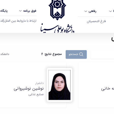
فوق برنامه
پایگاه
رفاهی
ارتباط با ما
روابط بین الملل
(قدم ال
فارغ التحصیلان
ان
جستجو
مجموع نتایج: 2
دانشکده
دانشیار
مه خانی
نوشین نوشیروانی
صنایع غذایی