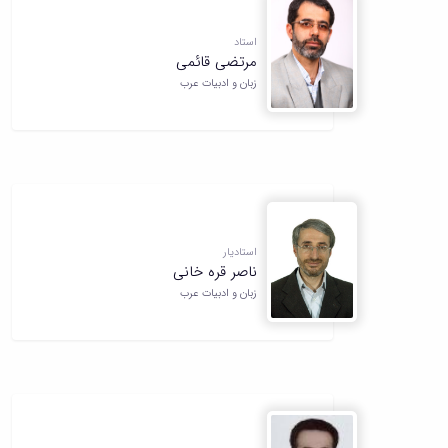
همایش‌ها
انتشارات
استاد
دانشگاه
مرتضی قائمی
نشر
زبان و ادبیات عرب
کتب
مجلات
علمی
فصلنامه
معاونت
پژوهش
و
فناوری
استادیار
ناصر قره خانی
زبان و ادبیات عرب