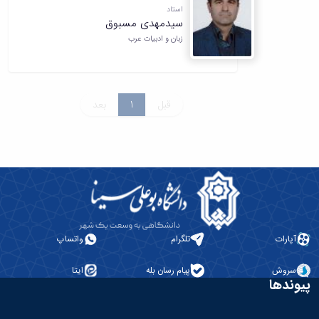
استاد
سیدمهدی مسبوق
زبان و ادبیات عرب
قبل
1
بعد
آپارات
تلگرام
واتساپ
سروش
پیام رسان بله
ایتا
پیوندها