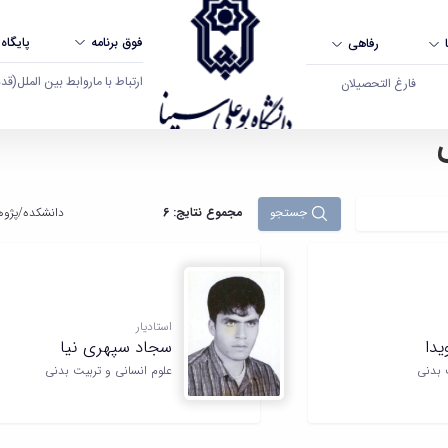
فوق برنامه
پایگاه
رفاهی
ارتباط با ما
روابط بین الملل
(قدم ال
فارغ التحصیلان
ان
جستجو
مجموع نتایج: 6
دانشکده‌/پژوه
استادیار
دا
سجاد سپهری نیا
 بدنی
علوم انسانی و تربیت بدنی