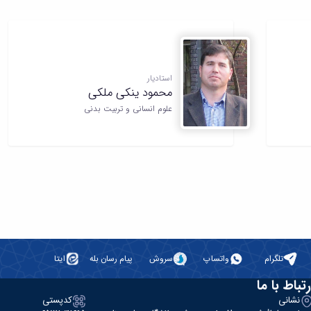
استادیار
محمود ینکی ملکی
علوم انسانی و تربیت بدنی
تلگرام
واتساپ
سروش
پیام رسان بله
ایتا
رتباط با ما
نشانی
کدپستی