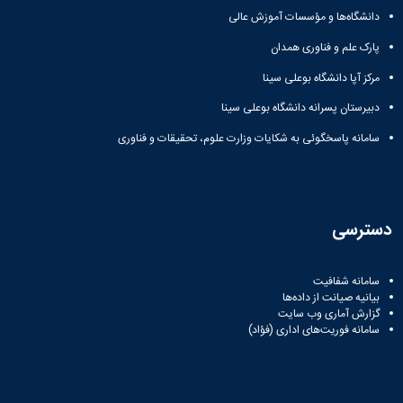
همایش‌ها
دانشگاه‌ها و مؤسسات آموزش عالی
انتشارات
پارک علم و فناوری همدان
دانشگاه
نشر
مرکز آپا دانشگاه بوعلی سینا
کتب
مجلات
دبیرستان پسرانه دانشگاه بوعلی سینا
علمی
سامانه پاسخگوئی به شکایات وزارت علوم، تحقیقات و فناوری
فصلنامه
معاونت
پژوهش
و
فناوری
دسترسی
سامانه شفافیت
بیانیه صیانت از داده‌ها
گزارش آماری وب‌ سایت
سامانه فوریت‌های اداری (فؤاد)