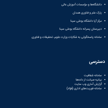
همایش‌ها
دانشگاه‌ها و مؤسسات آموزش عالی
انتشارات
پارک علم و فناوری همدان
دانشگاه
نشر
مرکز آپا دانشگاه بوعلی سینا
کتب
مجلات
دبیرستان پسرانه دانشگاه بوعلی سینا
علمی
سامانه پاسخگوئی به شکایات وزارت علوم، تحقیقات و فناوری
فصلنامه
معاونت
پژوهش
و
فناوری
دسترسی
سامانه شفافیت
بیانیه صیانت از داده‌ها
گزارش آماری وب‌ سایت
سامانه فوریت‌های اداری (فؤاد)