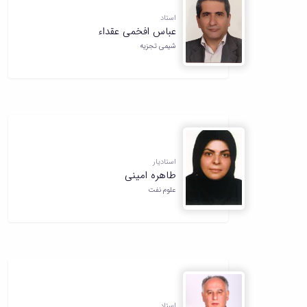
همایش‌ها
استاد
انتشارات
عباس افخمی عقداء
دانشگاه
شیمی تجزیه
نشر
کتب
مجلات
علمی
فصلنامه
معاونت
پژوهش
و
استادیار
فناوری
طاهره امینی
علوم نفت
استاد