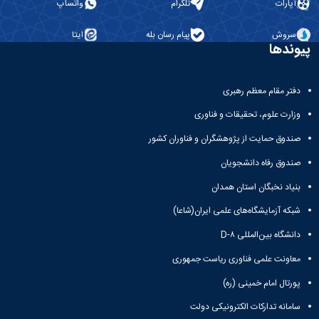
آپارات
تلگرام
واتساپ
سروش
پیام رسان بله
ایتا
پیوندها
دفتر مقام معظم رهبری
وزارت علوم، تحقیقات و فناوری
صندوق حمایت از پژوهشگران و فناوران کشور
صندوق رفاه دانشجویان
بنیاد نخبگان استان همدان
شبکه آزمایشگاه‌های علمی ایران(شاعا)
دانشگاه بین‌المللی D-۸
معاونت علمی فناوری ریاست جمهوری
پورتال امام خمینی (ره)
سامانه تدارکات الکترونیکی دولت