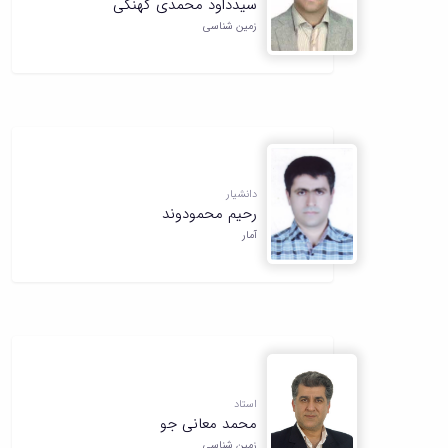
سیدداود محمدی کهنگی
زمین شناسی
دانشیار
رحیم محمودوند
آمار
استاد
محمد معانی جو
زمین شناسی