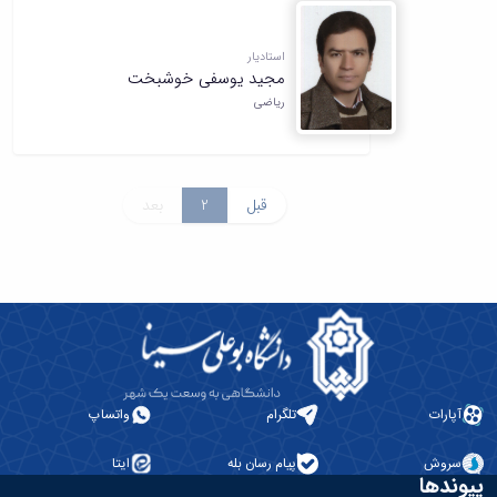
استادیار
مجید یوسفی خوشبخت
ریاضی
قبل
2
بعد
آپارات
تلگرام
واتساپ
سروش
پیام رسان بله
ایتا
پیوندها