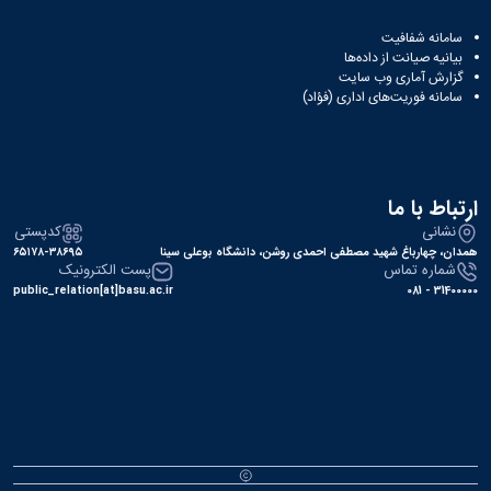
سامانه شفافیت
بیانیه صیانت از داده‌ها
گزارش آماری وب‌ سایت
سامانه فوریت‌های اداری (فؤاد)
ارتباط با ما
نشانی
کدپستی
همدان، چهارباغ شهید مصطفی احمدی روشن، دانشگاه بوعلی سینا
۶۵۱۷۸-۳۸۶۹۵
شماره تماس
پست الکترونیک
public_relation[at]basu.ac.ir
31400000 - 081