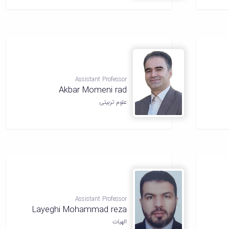
Assistant Professor
Akbar Momeni rad
علوم تربیتی
Assistant Professor
Layeghi Mohammad reza
الهیات