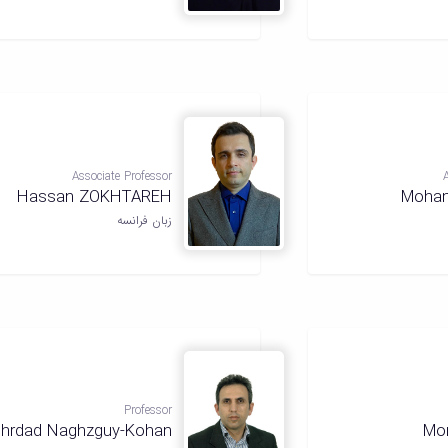
Associate Professor
Hassan ZOKHTAREH
Moham
زبان فرانسه
Professor
hrdad Naghzguy-Kohan
Mo