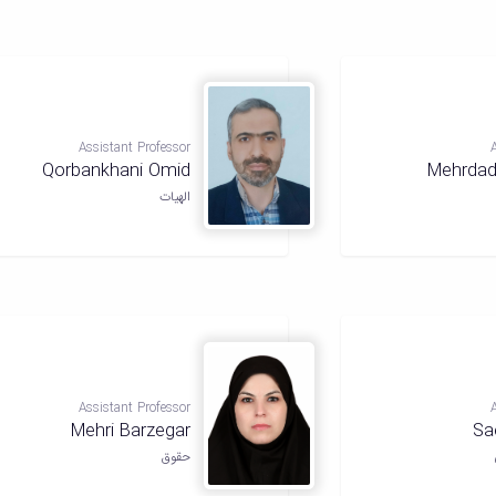
Assistant Professor
Qorbankhani Omid
Mehrdad
الهیات
Assistant Professor
Mehri Barzegar
Sa
حقوق