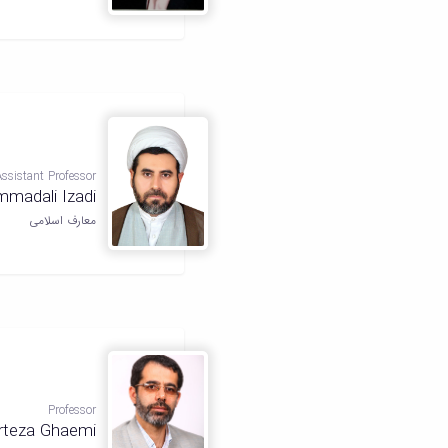
Assistant Professor
madali Izadi
معارف اسلامی
Professor
rteza Ghaemi