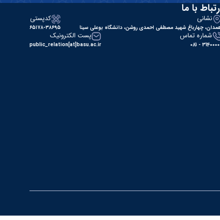
رتباط با ما
نشانی
کدپستی
مدان، چهارباغ شهید مصطفی احمدی روشن، دانشگاه بوعلی سینا
۶۵۱۷۸-۳۸۶۹۵
شماره تماس
پست الکترونیک
public_relation[at]basu.ac.ir
31400000 - 0