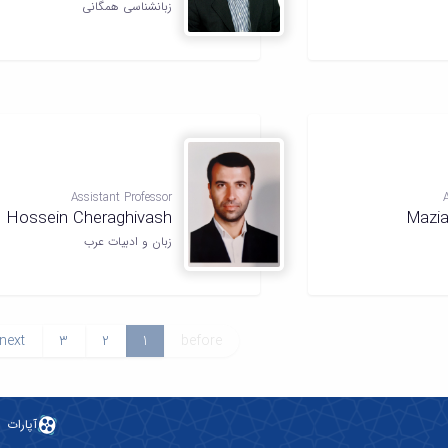
زبانشناسی همگانی
Assistant Professor
Hossein Cheraghivash
Mazi
زبان و ادبیات عرب
next
3
2
1
before
آپارات