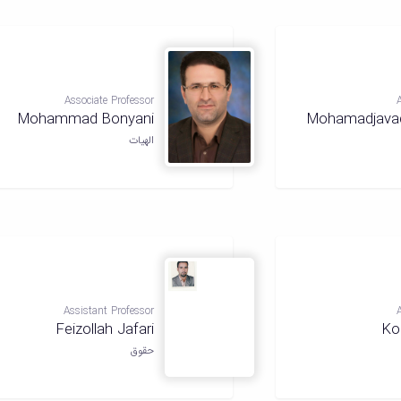
Associate Professor
Mohammad Bonyani
Mohamadjavad 
الهیات
Assistant Professor
Feizollah Jafari
Ko
حقوق