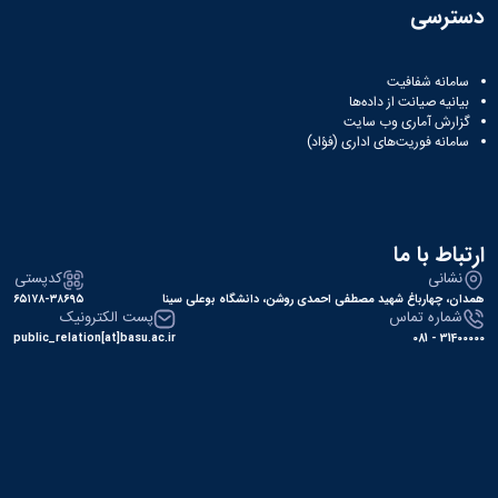
دسترسی
سامانه شفافیت
بیانیه صیانت از داده‌ها
گزارش آماری وب‌ سایت
سامانه فوریت‌های اداری (فؤاد)
ارتباط با ما
نشانی
کدپستی
همدان، چهارباغ شهید مصطفی احمدی روشن، دانشگاه بوعلی سینا
۶۵۱۷۸-۳۸۶۹۵
شماره تماس
پست الکترونیک
public_relation[at]basu.ac.ir
31400000 - 081