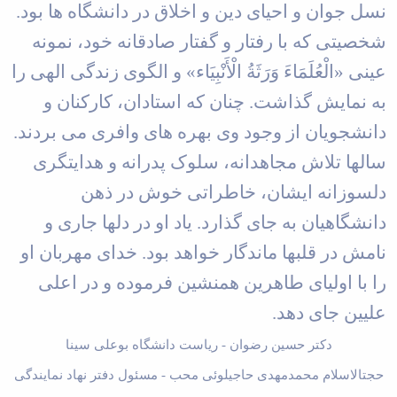
نسل جوان و احیای دین و اخلاق در دانشگاه ­ها بود.
شخصیتی که با رفتار و گفتار صادقانه خود، نمونه
عینی «الْعُلَمَاءَ وَرَثَةُ الْأَنْبِيَاء» و الگوی زندگی الهی را
به نمایش گذاشت. چنان که استادان، کارکنان و
دانشجویان از وجود وی بهره­ های وافری می ­بردند.
سال­ها تلاش مجاهدانه، سلوک پدرانه و هدایت­گری
دلسوزانه ایشان، خاطراتی خوش در ذهن
دانشگاهیان به جای گذارد. یاد او در دل­ها جاری و
نامش در قلب­ها ماندگار خواهد بود. خدای مهربان او
را با اولیای طاهرین هم­نشین فرموده و در اعلی
علیین جای دهد.
دکتر حسین رضوان - ریاست دانشگاه بوعلی سینا
حجت­الاسلام محمدمهدی حاجیلوئی­ محب - مسئول دفتر نهاد نمایندگی