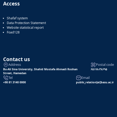
Access
Shafaf system
Data Protection Statement
Website statistical report
Foad128
Contact us
Address
Postal code
Bu-Ali Sina University, Shahid Mostafa Ahmadi Roshan
۶۵۱۷۸-۳۸۶۹۵
Street, Hamedan
Tel
Email
+98 81 3140 0000
public_relation[at]basu.ac.ir