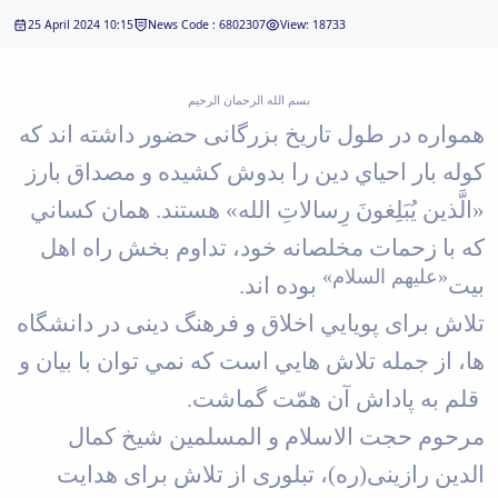
25 April 2024 10:15
News Code : 6802307
View: 18733
بسم الله الرحمان الرحيم
همواره در طول تاريخ بزرگانی حضور داشته­ اند كه
كوله­ بار احياي دين را بدوش كشيده و مصداق بارز
«الَّذين يُبَلِغونَ رِسالاتِ الله»
هستند. همان كساني
كه با زحمات مخلصانه خود، تداوم ­بخش راه اهل
«علیهم السلام»
بيت
بوده ­اند.
تلاش برای پويايي اخلاق و فرهنگ دینی در دانشگاه
ها، از جمله تلاش ­هايي است كه نمي­ توان با بيان و
قلم به پاداش آن همّت گماشت.
مرحوم حجت­ الاسلام و المسلمین شیخ کمال
الدین رازینی(ره)، تبلوری از تلاش برای هدایت