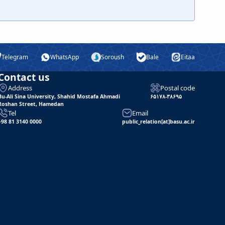
Telegram
WhatsApp
Soroush
Bale
Eitaa
Contact us
Address
Postal code
Bu-Ali Sina University, Shahid Mostafa Ahmadi
۶۵۱۷۸-۳۸۶۹۵
Roshan Street, Hamedan
Tel
Email
+98 81 3140 0000
public_relation[at]basu.ac.ir