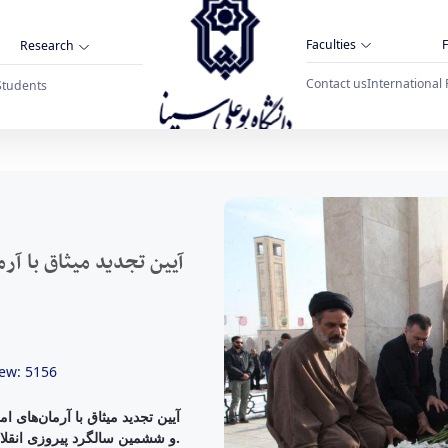
Faculties
F
Research
Contact us
International 
Students
(ره) و عطرافشانی مزار شهدای گمنام در دانشگاه ب
آیین تجدید میثاق با آرم
ew: 5156
آیین تجدید میثاق با آرمان‌های
و ششمین سالگرد پیروزی انقلاب اسلامی با حضور دانشگاهیان در دانشگاه بوعلی‌سینا برگزار شد.