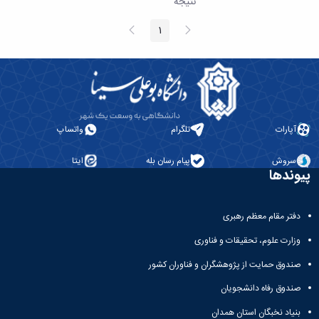
نتیجه
همایش‌ها
انتشارات
پیغام
صفحه
1
صفحه
قبلی
بعد
دانشگاه
نشر
کتب
مجلات
علمی
فصلنامه
معاونت
آپارات
تلگرام
واتساپ
پژوهش
و
سروش
پیام رسان بله
ایتا
پیوندها
فناوری
دفتر مقام معظم رهبری
وزارت علوم، تحقیقات و فناوری
صندوق حمایت از پژوهشگران و فناوران کشور
صندوق رفاه دانشجویان
بنیاد نخبگان استان همدان