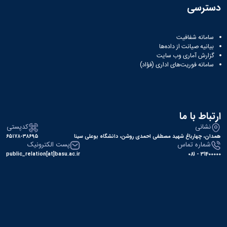
دسترسی
سامانه شفافیت
بیانیه صیانت از داده‌ها
گزارش آماری وب‌ سایت
سامانه فوریت‌های اداری (فؤاد)
ارتباط با ما
نشانی
کدپستی
همدان، چهارباغ شهید مصطفی احمدی روشن، دانشگاه بوعلی سینا
۶۵۱۷۸-۳۸۶۹۵
شماره تماس
پست الکترونیک
public_relation[at]basu.ac.ir
31400000 - 081