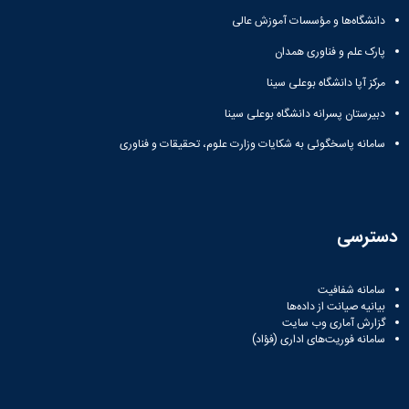
همایش‌ها
دانشگاه‌ها و مؤسسات آموزش عالی
انتشارات
دانشگاه
پارک علم و فناوری همدان
نشر
مرکز آپا دانشگاه بوعلی سینا
کتب
مجلات
دبیرستان پسرانه دانشگاه بوعلی سینا
علمی
سامانه پاسخگوئی به شکایات وزارت علوم، تحقیقات و فناوری
فصلنامه
معاونت
پژوهش
و
فناوری
دسترسی
سامانه شفافیت
بیانیه صیانت از داده‌ها
گزارش آماری وب‌ سایت
سامانه فوریت‌های اداری (فؤاد)