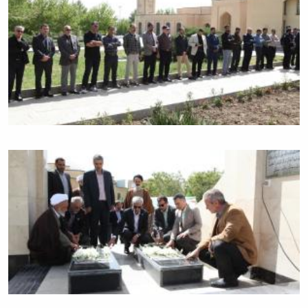
همایش‌ها
انتشارات
دانشگاه
نشر
کتب
مجلات
علمی
فصلنامه
معاونت
پژوهش
و
فناوری