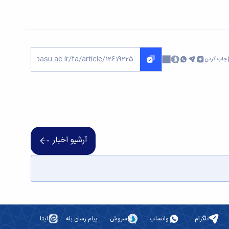
چاپ کردن
آرشیو اخبار
تلگرام
واتساپ
سروش
پیام رسان بله
ایتا