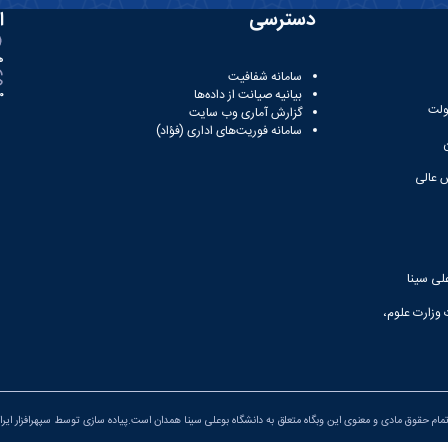
دسترسی
ا
ه
سامانه شفافیت
بیانیه صیانت از داده‌ها
81
ولت
گزارش آماری وب‌ سایت
سامانه فوریت‌های اداری (فؤاد)
 عالی
لی سینا
 وزارت علوم،
مام حقوق مادی و معنوی این وبگاه متعلق به دانشگاه بوعلی سینا همدان است.پیاده سازی توسط
سپهرافزار ایرا