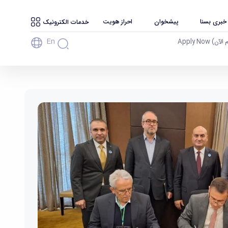
 خبری بسنا
پیشخوان
احراز هویت
خدمات الکترونیک
En
آن) Apply Now
ی سینا همدان