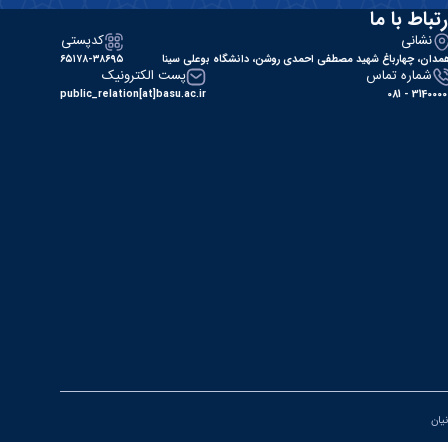
رتباط با ما
نشانی
کدپستی
مدان، چهارباغ شهید مصطفی احمدی روشن، دانشگاه بوعلی سینا
۶۵۱۷۸-۳۸۶۹۵
شماره تماس
پست الکترونیک
public_relation[at]basu.ac.ir
31400000 - 0
نیان