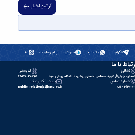
آرشیو اخبار
تلگرام
واتساپ
سروش
پیام رسان بله
ایتا
رتباط با ما
نشانی
کدپستی
مدان، چهارباغ شهید مصطفی احمدی روشن، دانشگاه بوعلی سینا
۶۵۱۷۸-۳۸۶۹۵
شماره تماس
پست الکترونیک
public_relation[at]basu.ac.ir
31400000 - 0