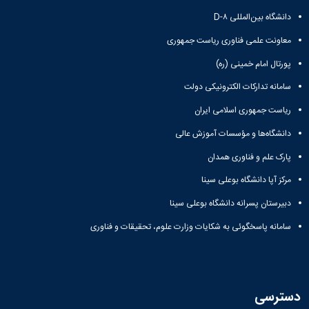
همایش‌ها
دانشگاه بین‌المللی D-۸
انتشارات
دانشگاه
معاونت علمی فناوری ریاست جمهوری
نشر
پورتال امام خمینی (ره)
کتب
مجلات
سامانه تدارکات الکترونیکی دولت
علمی
فصلنامه
ریاست جمهوری اسلامی ایران
معاونت
دانشگاه‌ها و مؤسسات آموزش عالی
پژوهش
و
پارک علم و فناوری همدان
فناوری
مرکز آپا دانشگاه بوعلی سینا
دبیرستان پسرانه دانشگاه بوعلی سینا
سامانه پاسخگوئی به شکایات وزارت علوم، تحقیقات و فناوری
دسترسی