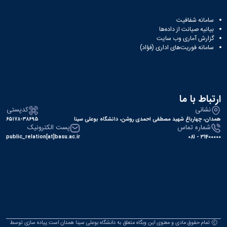
سامانه شفافیت
بیانیه صیانت از داده‌ها
گزارش آماری وب‌ سایت
سامانه فوریت‌های اداری (فؤاد)
ارتباط با ما
نشانی
کدپستی
همدان، چهارباغ شهید مصطفی احمدی روشن، دانشگاه بوعلی سینا
۶۵۱۷۸-۳۸۶۹۵
شماره تماس
پست الکترونیک
public_relation[at]basu.ac.ir
31400000 - 081
تمام حقوق مادی و معنوی این وبگاه متعلق به دانشگاه بوعلی سینا همدان است.پیاده سازی توسط