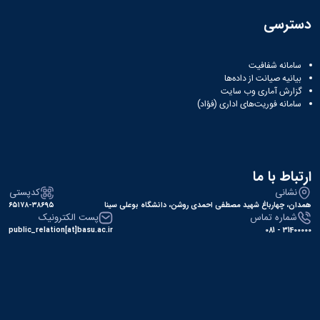
همایش‌ها
دسترسی
انتشارات
دانشگاه
نشر
سامانه شفافیت
کتب
بیانیه صیانت از داده‌ها
مجلات
گزارش آماری وب‌ سایت
علمی
سامانه فوریت‌های اداری (فؤاد)
فصلنامه
معاونت
پژوهش
و
فناوری
ارتباط با ما
نشانی
کدپستی
همدان، چهارباغ شهید مصطفی احمدی روشن، دانشگاه بوعلی سینا
۶۵۱۷۸-۳۸۶۹۵
شماره تماس
پست الکترونیک
public_relation[at]basu.ac.ir
31400000 - 081