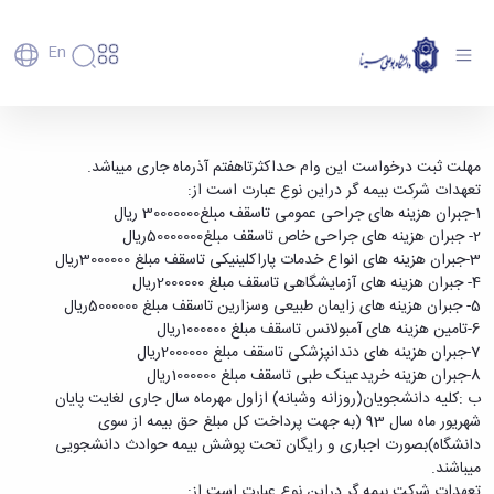
En
دانشگاه
دانشگاه
آموزش
اطلاعیه شماره یک بیمه تکمیلی دانشجویی -
پذیرش
تاریخچه
پژوهش
مهلت ثبت درخواست این وام حداکثرتاهفتم آذرماه جاری میباشد.
دانشگاه بوعلی سینا همدان
فناوری و
کارشناسی
دانشکده‌ها
و
تعهدات شرکت بیمه گر دراین نوع عبارت است از:
پردیس
کارآفرینی
رفاهی
تحصیلات
معرفی
1-جبران هزینه های جراحی عمومی تاسقف مبلغ30000000 ریال
اصلی
رفاهی
دفتر
اعضای
تکمیلی
برنامه
2- جبران هزینه های جراحی خاص تاسقف مبلغ50000000ریال
پرسنل
مهندسی
هیأت
ارتباط
پسا
راهبردی
3-جبران هزینه های انواع خدمات پاراکلینیکی تاسقف مبلغ 3000000ریال
اداره
علمی
کشاورزی
با
دکترا
دانشگاه
4- جبران هزینه های آزمایشگاهی تاسقف مبلغ 2000000ریال
کارکنان
رفاه
شیمی
صنعت
استعدادهای
نقشه
5- جبران هزینه های زایمان طبیعی وسزارین تاسقف مبلغ 5000000ریال
دانشجویان
کارکنان
و
پردیس
درخشان
دانشگاه
فارغ
6-تامین هزینه های آمبولانس تاسقف مبلغ 1000000ریال
مهمانسرای
علوم
علم
دانشجویان
ساختار
التحصیلان
7-جبران هزینه های دندانپزشکی تاسقف مبلغ 2000000ریال
دانشگاه
نفت
و
غیرایرانی
سازمانی
فوق
8-جبران هزینه خریدعینک طبی تاسقف مبلغ 1000000ریال
رفاهی
علوم
فناوری
مهمانی
سازمان
برنامه
دانشجویان
ب :کلیه دانشجویان(روزانه وشبانه) ازاول مهرماه سال جاری لغایت پایان
انسانی
مراکز
فعالیت‌های
دانشگاه
و
پایگاه
مدیریت
شهریور ماه سال 93 (به جهت پرداخت کل مبلغ حق بیمه از سوی
تحقیقات
هنر
دانشجویی
حوزه
خبری
انتقال
امور
دانشگاه)بصورت اجباری و رایگان تحت پوشش بیمه حوادث دانشجویی
و فناوری
و
انجمن‌های
بسنا
ریاست
حمایت‌های
دانشجویان
میباشند.
پژوهشکده
معماری
پیشخوان
علمی
معاونت
تحصیلی
مرکز
تعهدات شرکت بیمه گر دراین نوع عبارت است از:
شیمی
احراز