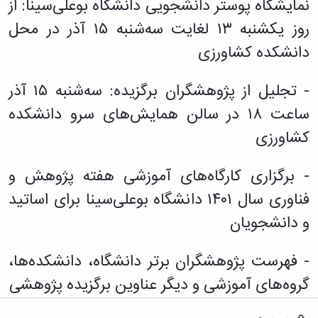
نمایشگاه پوستر دانشجویی دانشگاه بوعلی‌سینا: از
زمین
آزمایشگاه
و
دانشگاه
آموزش
معظم
چمن
باستان
حسابداری
(محمد)
کارکنان
روز یکشنبه ۱۳ لغایت سه‌شنبه ۱۵ آذر در محل
رهبری
شناسی
سالن‌های
رزن
سایر
تماس
دانشکده کشاورزی
ورزشی
آزمایشگاه
صنایع
تقویم
با
تفریحی-
هوش
غذایی
آموزشی
دانشگاه
سیاحتی
ربات
بهار
نظامنامه
روابط
- تجلیل از پژوهشگران برگزیده: سه‌شنبه ۱۵ آذر
باغ
و
مجتمع
اخلاق
عمومی
دانشگاه
بینایی
ساعت ۱۸ در سالن همایش‌های سرو دانشکده
آموزش
آموزش
آدرس
موزه
آزمایشگاه
عالی
دانش‌آموختگان
دانشکده‌ها
کشاورزی
تاریخ
ژئوماتیک
فاطمیه
شماره
طبیعی
پژوهش
نهاوند
تلفن‌ها
کتابخانه
(ویژه
- برگزاری کارگاه‌های آموزشی هفته پژوهش و
مرکزی
دختران)
فناوری سال ۱۴۰۱ دانشگاه بوعلی‌سینا برای اساتید
و
مرکز
و دانشجویان
اسناد
پایان
نامه
- فهرست پژوهشگران برتر دانشگاه، دانشکده‌ها،
و
گروه‌های آموزشی و دیگر عناوین برگزیده پژوهشی
رساله
علم
سنجی