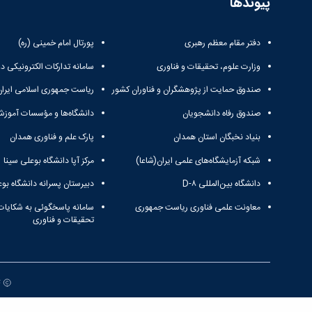
پیوندها
دفتر مقام معظم رهبری
پورتال امام خمینی (ره)
وزارت علوم، تحقیقات و فناوری
سامانه تدارکات الکترونیکی د
صندوق حمایت از پژوهشگران و فناوران کشور
ریاست جمهوری اسلامی ایران
صندوق رفاه دانشجویان
دانشگاه‌ها و مؤسسات آموزش
بنیاد نخبگان استان همدان
پارک علم و فناوری همدان
شبکه آزمایشگاه‌های علمی ایران(شاعا)
مرکز آپا دانشگاه بوعلی سینا
دانشگاه بین‌المللی D-۸
دبیرستان پسرانه دانشگاه بوع
معاونت علمی فناوری ریاست جمهوری
سامانه پاسخگوئی به شکایات
تحقیقات و فناوری
ت