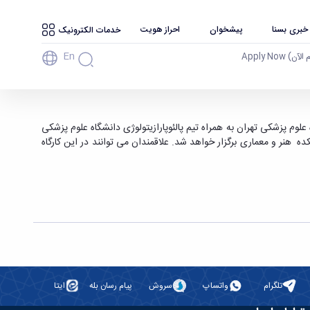
 خبری بسنا
پیشخوان
احراز هویت
خدمات الکترونیک
En
آن) Apply Now
وم پزشکی تهران به همراه تیم پالئوپارازیتولوژی دانشگاه علوم پزشکی
ر روز چهارشنبه ۱۹ اردیبهشت ماه ۱۳۹۷، از ساعت۰۸:۳۰ الی ۱۱:۳۰ در سالن آمفی تئاتر دانشکده هنر و معماری برگزار خواهد شد. علاقمندان می توانند در این کارگاه
تلگرام
واتساپ
سروش
پیام رسان بله
ایتا