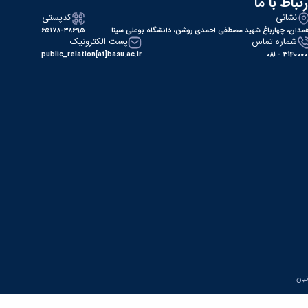
رتباط با ما
نشانی
کدپستی
مدان، چهارباغ شهید مصطفی احمدی روشن، دانشگاه بوعلی سینا
۶۵۱۷۸-۳۸۶۹۵
شماره تماس
پست الکترونیک
public_relation[at]basu.ac.ir
31400000 - 0
نیان