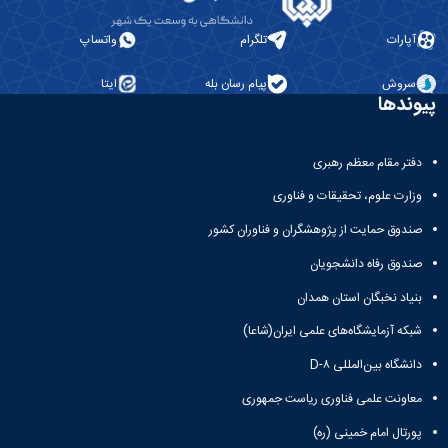
همایش‌ها
انتشارات
آپارات
تلگرام
واتساپ
دانشگاه
نشر
سروش
پیام رسان بله
ایتا
کتب
پیوندها
مجلات
علمی
فصلنامه
دفتر مقام معظم رهبری
معاونت
وزارت علوم، تحقیقات و فناوری
پژوهش
و
صندوق حمایت از پژوهشگران و فناوران کشور
فناوری
صندوق رفاه دانشجویان
بنیاد نخبگان استان همدان
شبکه آزمایشگاه‌های علمی ایران(شاعا)
دانشگاه بین‌المللی D-۸
معاونت علمی فناوری ریاست جمهوری
پورتال امام خمینی (ره)