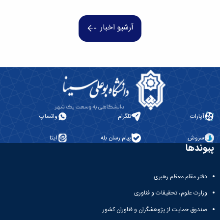
همایش‌ها
انتشارات
آرشیو اخبار
دانشگاه
نشر
کتب
مجلات
علمی
فصلنامه
معاونت
پژوهش
و
آپارات
تلگرام
واتساپ
فناوری
سروش
پیام رسان بله
ایتا
پیوندها
دفتر مقام معظم رهبری
وزارت علوم، تحقیقات و فناوری
صندوق حمایت از پژوهشگران و فناوران کشور