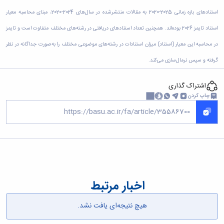
زمین
آزمایشگاه
و
دانشگاه
آموزش
معظم
چمن
باستان
استنادهای بازه زمانی 2025-2020 به مقالات منتشرشده در سال‌های 2024-2020، مبنای محاسبه معیار
حسابداری
(محمد)
کارکنان
رهبری
شناسی
سالن‌های
رزن
سایر
استناد تایمز 2026 بوده‌اند. همچنین تعداد استنادهای دریافتی در رشته‌های مختلف متفاوت است و تایمز
تماس
ورزشی
آزمایشگاه
صنایع
تقویم
با
تفریحی-
هوش
در محاسبه این معیار (استناد) میزان استنادات در رشته‌های موضوعی مختلف را به‌صورت جداگانه در نظر
غذایی
آموزشی
دانشگاه
سیاحتی
ربات
بهار
نظامنامه
روابط
گرفته و سپس نرمال‌سازی می‌کند.
باغ
و
مجتمع
اخلاق
عمومی
دانشگاه
بینایی
آموزش
آموزش
آدرس
موزه
اشتراک گذاری
آزمایشگاه
عالی
دانش‌آموختگان
دانشکده‌ها
تاریخ
چاپ کردن
ژئوماتیک
فاطمیه
شماره
طبیعی
پژوهش
نهاوند
تلفن‌ها
کتابخانه
(ویژه
مرکزی
دختران)
و
مرکز
اسناد
پایان
نامه
اخبار مرتبط
و
رساله
هیچ نتیجه‌ای یافت نشد.
علم
سنجی