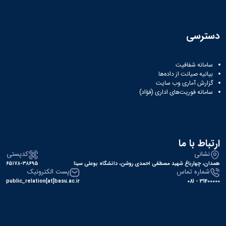
دسترسی
سامانه شفافیت
بیانیه صیانت از داده‌ها
گزارش آماری وب‌ سایت
سامانه فوریت‌های اداری (فؤاد)
ارتباط با ما
نشانی
کدپستی
همدان، چهارباغ شهید مصطفی احمدی روشن، دانشگاه بوعلی سینا
۶۵۱۷۸-۳۸۶۹۵
شماره تماس
پست الکترونیک
public_relation[at]basu.ac.ir
31400000 - 081