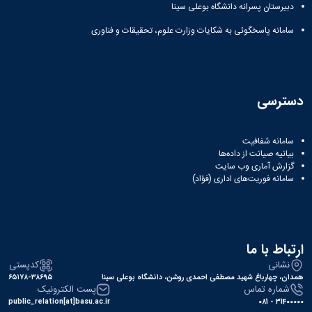
زمین
آزمایشگاه
و
دبیرستان پسرانه دانشگاه بوعلی سینا
دانشگاه
آموزش
معظم
چمن
باستان
حسابداری
(محمد)
کارکنان
رهبری
سامانه پاسخگوئی به شکایات وزارت علوم، تحقیقات و فناوری
شناسی
سالن‌های
رزن
سایر
تماس
ورزشی
آزمایشگاه
صنایع
تقویم
با
تفریحی-
هوش
غذایی
آموزشی
دانشگاه
سیاحتی
ربات
بهار
نظامنامه
روابط
باغ
و
مجتمع
اخلاق
عمومی
دسترسی
دانشگاه
بینایی
آموزش
آموزش
آدرس
موزه
آزمایشگاه
عالی
دانش‌آموختگان
دانشکده‌ها
تاریخ
ژئوماتیک
فاطمیه
شماره
سامانه شفافیت
طبیعی
پژوهش
نهاوند
بیانیه صیانت از داده‌ها
تلفن‌ها
کتابخانه
(ویژه
گزارش آماری وب‌ سایت
مرکزی
سامانه فوریت‌های اداری (فؤاد)
دختران)
و
مرکز
اسناد
پایان
ارتباط با ما
نامه
نشانی
کدپستی
و
همدان، چهارباغ شهید مصطفی احمدی روشن، دانشگاه بوعلی سینا
۶۵۱۷۸-۳۸۶۹۵
رساله
شماره تماس
پست الکترونیک
علم
public_relation[at]basu.ac.ir
31400000 - 081
سنجی