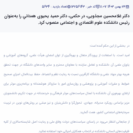
دامپزشکی
دانشجویی
توسعه
تحصیل
مشاوره
گیاهی
هویت
علوم
تشکل‌های
23 بهمن 1403 11:07
کد خبر : 13256143
تعداد بازدید : 5634
مدیریت
در
و
ارتباط
پژوهشکده
پایه
اسلامی
و
دانشگاه
دکتر غلامحسین مجذوبی، در حکمی، دکتر حمید یحیوی همداني را به‌عنوان
با ما
سبک
آب
علوم
دانشجویان
پشتیبانی
D8
روابط
رئیس دانشکده علوم اقتصادی و اجتماعی منصوب کرد.
زندگی
مرکز
اقتصادی
نشریات
معاونت
رشته‌های
بین
مرکز
آپا
و
دانشجویی
تحصیلی
آموزشی
الملل
بهداشت
دانشگاه
اجتماعی
کانون‌های
کارشناسی
و
(قدم
و
بوعلی
علوم
فرهنگی
تحصیلات
الآن)
تحصیلات
در بخشی از این حکم آمده است:
درمان
سینا
ورزشی
فعالیت‌های
Apply
تکمیلی
تکمیلی
خوابگاه‌های
آزمایشگاه
امید است، با استعانت از پروردگار متعال و بهره‌گیری از توان اعضای هیأت علمی، گروه‌های آموزشی و
دانشکده
Now
داوطلبانه
آموزش‌های
معاونت
های
دانشجویی
های
سمن‌های
آزاد
دانشجویی
یاوران علمی آن دانشکده و تعامل سازنده با معاونان محترم و سایر واحدهای دانشگاه در جهت تحقق
تحقیقاتی
سلف
اقماری
مرتبط
برنامه‌های
معاونت
آزمایشگاه
فنی
سرویس
بنیاد
آموزشی
هرچه بهتر جهاد علمی و دانشگاه کارآفرین نسبت به رعایت نظم و انضباط، حفظ بیت‌المال، اجرای صحیح
پژوهش
مرکزی
ورزش و
و
خیرین
آموزش
و
ضوابط و مقررات آموزشی و پژوهشی و روان‌سازی امور با سازوکار هوشمندانه و برنامه‌ریزی موثر برای
آزمایشگاه
سرگرمی
مهندسی
حامی
زبان
فناوری
اداره
تنش
کبودرآهنگ
دانشگاه
فارسی
ارتقای بهره‌وری آن دانشکده با اعمال سیاست‌های موثر فرهنگی و خردمندانه در جهت تکریم دانشجویان
معاونت
تربیت
پسماند
فنی
بوعلی
به
فرهنگی
بدنی
آزمایشگاه
عزیز براساس رویکرد مدبرانه، جهادی، تحول‌گرا و دانش‌بنیان و نیز مبتنی بر روش‌های نوین در تربیت
و
سینا
غیرفارسی‌زبانان
و
و
مقاومت
منابع
مؤسسه
آموزش‌های
سرمایه‌های اجتماعی کشور، همت گمارید.
اجتماعی
فوق
مصالح
طبیعی
حمایت
کاربردی
نهاد
برنامه
آزمایشگاه
از جنابعالی انتظار می‌رود در راستای سیاست‌های دولت وفاق ملی و رعایت اصل شایسته‌سالاری از کلیه
تویسرکان
های
و
نمایندگی
مواد
استخر
مدیریت
مردمی
الکترونیکی
ظرفیت‌های انسانی دانشکده در انتخاب همکاران اجرائی خود استفاده نمائید.
مقام