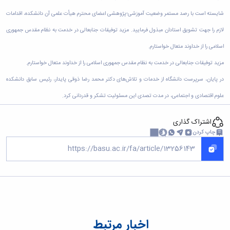
زمین
آزمایشگاه
و
دانشگاه
آموزش
معظم
چمن
باستان
شایسته است با رصد مستمر وضعیت آموزشی-پژوهشی اعضای محترم هیأت علمی آن دانشکده، اقدامات
حسابداری
(محمد)
کارکنان
رهبری
شناسی
سالن‌های
رزن
سایر
تماس
لازم را جهت تشویق استادان مبذول فرمایید. مزید توفیقات جنابعالی در خدمت به نظام مقدس جمهوری
ورزشی
آزمایشگاه
صنایع
تقویم
با
تفریحی-
هوش
اسلامی را از خداوند متعال خواستارم.
غذایی
آموزشی
دانشگاه
سیاحتی
ربات
بهار
نظامنامه
روابط
مزید توفیقات جنابعالی در خدمت به نظام مقدس جمهوری اسلامی را از خداوند متعال خواستارم.
باغ
و
مجتمع
اخلاق
عمومی
دانشگاه
بینایی
آموزش
در پایان، سرپرست دانشگاه از خدمات و تلاش‌های دکتر محمد رضا ذوقی پایدار، رئیس سابق دانشکده
آموزش
آدرس
موزه
آزمایشگاه
عالی
دانش‌آموختگان
دانشکده‌ها
علوم اقتصادی و اجتماعی، در مدت تصدی این مسئولیت تشکر و قدردانی کرد.
تاریخ
ژئوماتیک
فاطمیه
شماره
طبیعی
پژوهش
نهاوند
تلفن‌ها
کتابخانه
اشتراک گذاری
(ویژه
مرکزی
چاپ کردن
دختران)
و
مرکز
اسناد
پایان
نامه
و
رساله
علم
اخبار مرتبط
سنجی