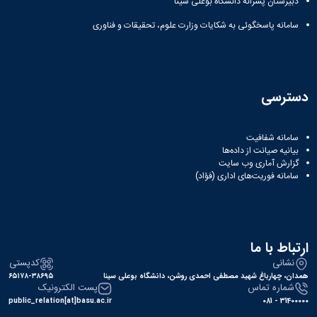
دبیرستان پسرانه دانشگاه بوعلی سینا
سامانه پاسخگوئی به شکایات وزارت علوم، تحقیقات و فناوری
دسترسی
سامانه شفافیت
بیانیه صیانت از داده‌ها
گزارش آماری وب‌ سایت
سامانه فوریت‌های اداری (فؤاد)
ارتباط با ما
نشانی
کدپستی
همدان، چهارباغ شهید مصطفی احمدی روشن، دانشگاه بوعلی سینا
۶۵۱۷۸-۳۸۶۹۵
شماره تماس
پست الکترونیک
public_relation[at]basu.ac.ir
31400000 - 081