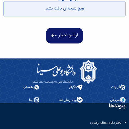
همایش‌ها
هیچ نتیجه‌ای یافت نشد.
انتشارات
دانشگاه
نشر
کتب
مجلات
آرشیو اخبار
علمی
فصلنامه
معاونت
پژوهش
و
فناوری
آپارات
تلگرام
واتساپ
سروش
پیام رسان بله
ایتا
پیوندها
دفتر مقام معظم رهبری