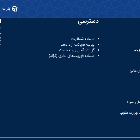
آپارات
دسترسی
ا
ه
سامانه شفافیت
بیانیه صیانت از داده‌ها
81
ولت
گزارش آماری وب‌ سایت
سامانه فوریت‌های اداری (فؤاد)
 عالی
لی سینا
 وزارت علوم،