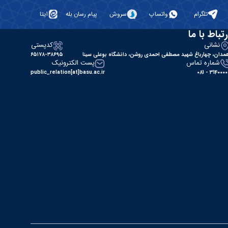
تلگرام
واتساپ
سروش
پیام رسان بله
ایتا
رتباط با ما
نشانی
کدپستی
مدان، چهارباغ شهید مصطفی احمدی روشن، دانشگاه بوعلی سینا
۶۵۱۷۸-۳۸۶۹۵
شماره تماس
پست الکترونیک
public_relation[at]basu.ac.ir
31400000 - 0