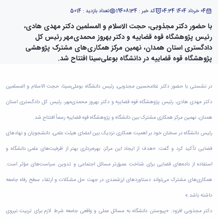
دامپزشکی
دانشجویی
توسعه
تحصیل
مشاوره
گیاهی
هویت
علوم
تشکل‌های
04 خرداد 1404 04:34
کد خبر : 19408134
تعداد بازدید : 5014
مدیریت
در
و
ارتباط
پژوهشکده
پایه
اسلامی
و
دانشگاه
با حضور دکتر مجذوبی، حجت الاسلام و المسلمین دکتر مهدی هادی،
با ما
سبک
آب
علوم
دانشجویان
پشتیبانی
D8
روابط
رئیس پژوهشگاه قوه قضاییه و دکتر بهروز محمدی‌مهر رئیس کل
زندگی
مرکز
اقتصادی
نشریات
معاونت
رشته‌های
بین
دادگستری استان همدان، نهمین مرکز همکاری‌های مشترک پژوهشی
مرکز
آپا
و
دانشجویی
تحصیلی
آموزشی
الملل
پژوهشگاه قوه قضاییه در دانشگاه بوعلی‌سینا افتتاح شد.
بهداشت
دانشگاه
اجتماعی
کانون‌های
کارشناسی
و
(قدم
و
بوعلی
علوم
فرهنگی
تحصیلات
الآن)
تحصیلات
درمان
سینا
ورزشی
فعالیت‌های
Apply
تکمیلی
تکمیلی
در نشستی با حضور دکتر غلامحسین مجذوبی، رئیس دانشگاه بوعلی‌سینا، حجت الاسلام و المسلمین
خوابگاه‌های
آزمایشگاه
دانشکده
Now
داوطلبانه
آموزش‌های
معاونت
های
دانشجویی
های
سمن‌های
دکتر مهدی هادی، رئیس پژوهشگاه قوه قضاییه و دکتر بهروز محمدی‌مهر، رئیس کل دادگستری استان
آزاد
دانشجویی
تحقیقاتی
سلف
اقماری
مرتبط
برنامه‌های
معاونت
آزمایشگاه
همدان، نهمین مرکز همکاری مشترک بین دانشگاه و پژوهشگاه قوه قضاییه رسماً افتتاح شد.
فنی
سرویس
بنیاد
آموزشی
پژوهش
مرکزی
ورزش و
و
خیرین
آموزش
رئیس دانشگاه در سخنان خود بر اهمیت همکاری نزدیک بین اعضای هیئت علمی، دانشجویان و نهاد‌های
و
آزمایشگاه
سرگرمی
مهندسی
حامی
زبان
فناوری
اداره
تنش
قضایی تأکید کرد و گفت: «هدف از ایجاد این مرکز، بهره‌برداری بهتر از ظرفیت‌های علمی دانشگاه و
کبودرآهنگ
دانشگاه
فارسی
معاونت
تربیت
پسماند
فنی
بوعلی
به
استفاده از داده‌های قضایی برای شناخت عمیق‌تر مسائل اجتماعی و تدوین سیاست‌های مؤثر است.
فرهنگی
بدنی
آزمایشگاه
و
سینا
غیرفارسی‌زبانان
و
و
مقاومت
همکاری‌های مشترک می‌تواند دستاورد‌های ارزشمندی در جهت حل مشکلات و ارتقاء سطح رفاه جامعه
منابع
مؤسسه
آموزش‌های
اجتماعی
فوق
مصالح
طبیعی
حمایت
کاربردی
داشته باشد.»
نهاد
برنامه
آزمایشگاه
تویسرکان
های
و
نمایندگی
مواد
استخر
دکتر مجذوبی افزود: «پیوستن دانشگاه به مسائل عملی و واقعی جامعه شرط لازم برای تربیت نیروی
مدیریت
مردمی
الکترونیکی
مقام