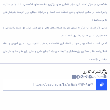
زمین
آزمایشگاه
و
دانشگاه
آموزش
معظم
متخصص و مؤثر است. این مرکز قضایی برای برگزاری نشست‌های تخصصی، نقد آرا و هدایت
چمن
باستان
حسابداری
(محمد)
کارکنان
رهبری
شناسی
سالن‌های
رزن
پایان‌نامه‌ها بر اساس نیاز‌های واقعی دستگاه قضا است و می‌تواند پایه‌ای برای توسعه پژوهش‌های
سایر
تماس
ورزشی
آزمایشگاه
صنایع
تقویم
با
کاربردی باشد.»
تفریحی-
هوش
غذایی
آموزشی
دانشگاه
سیاحتی
ربات
بهار
شایان ذکر است؛ این مرکز به منظور تقویت همکاری‌های علمی و پژوهشی برای حل مسائل اجتماعی و
نظامنامه
روابط
باغ
و
مجتمع
اخلاق
عمومی
منطقه‌ای در استان همدان راه‌اندازی شده است.
دانشگاه
بینایی
آموزش
آموزش
آدرس
موزه
آزمایشگاه
عالی
دانش‌آموختگان
گفتنی است دانشگاه بوعلی‌سینا با انعقاد این تفاهم‌نامه به دنبال تقویت پیوند میان آموزش و نظام
دانشکده‌ها
تاریخ
ژئوماتیک
فاطمیه
شماره
طبیعی
قضائی است تا با همکاری پژوهشگران و کارشناسان، راهکار‌های علمی و عملی برای مقابله با چالش‌های
پژوهش
نهاوند
تلفن‌ها
کتابخانه
(ویژه
اجتماعی ارائه دهد.
مرکزی
دختران)
و
اشتراک گذاری
مرکز
چاپ کردن
اسناد
پایان
نامه
و
رساله
علم
سنجی