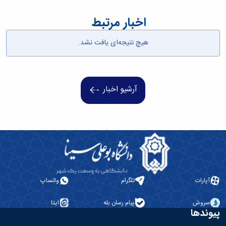
همایش‌ها
اخبار مرتبط
انتشارات
دانشگاه
نشر
هیچ نتیجه‌ای یافت نشد.
کتب
مجلات
علمی
فصلنامه
آرشیو اخبار
معاونت
پژوهش
و
فناوری
آپارات
تلگرام
واتساپ
سروش
پیام رسان بله
ایتا
پیوندها