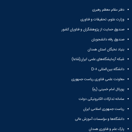
همایش‌ها
دفتر مقام معظم رهبری
انتشارات
دانشگاه
وزارت علوم، تحقیقات و فناوری
نشر
کتب
صندوق حمایت از پژوهشگران و فناوران کشور
مجلات
صندوق رفاه دانشجویان
علمی
فصلنامه
بنیاد نخبگان استان همدان
معاونت
پژوهش
شبکه آزمایشگاه‌های علمی ایران(شاعا)
و
دانشگاه بین‌المللی D-۸
فناوری
معاونت علمی فناوری ریاست جمهوری
پورتال امام خمینی (ره)
سامانه تدارکات الکترونیکی دولت
ریاست جمهوری اسلامی ایران
دانشگاه‌ها و مؤسسات آموزش عالی
پارک علم و فناوری همدان