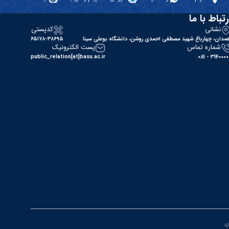
رتباط با ما
نشانی
کدپستی
مدان، چهارباغ شهید مصطفی احمدی روشن، دانشگاه بوعلی سینا
۶۵۱۷۸-۳۸۶۹۵
شماره تماس
پست الکترونیک
public_relation[at]basu.ac.ir
31400000 - 0
ان