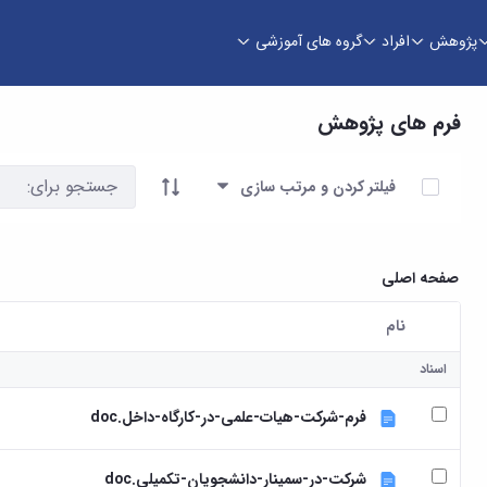
پژوهش
افراد
گروه های آموزشی
فرم های پژوهش
آیتم ها را انتخاب کنید
فیلتر کردن و مرتب سازی
صفحه اصلی
نام
کاربر انتخاب شده
اسناد
فرم-شرکت-هیات-علمی-در-کارگاه-داخل.doc
شرکت-در-سمینار-دانشجویان-تکمیلی.doc