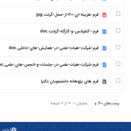
فرم-هزینه-ای-30-از-محل-گرنت.jpg
فرم--کنفرانس-و-کارگاه-گرانت.doc
فرم-شرکت-هیات-علمی-در-همایش-های-داخلی.doc
فرم-شرکت-هیات-علمی-در-جلسات-و-انجمن-های-علمی.doc
فرم های پژوهانه دانشجویان دکترا
پست‌‌های 40
نمایش ۱ - ۷ از ۷ نتیجه
هر صفحه
آپارات