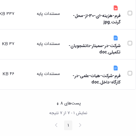
مستندات پایه
۳۳۷ KB
فرم-هزینه-ای-30-از-محل-
گرنت.jpg
مستندات پایه
۳۷ KB
شرکت-در-سمینار-دانشجویان-
تکمیلی.doc
مستندات پایه
۴۶ KB
فرم-شرکت-هیات-علمی-در-
کارگاه-داخل.doc
پست‌‌های 8
هر صفحه
نمایش ۱ - ۷ از ۷ نتیجه
پیغام
صفحه
1
صفحه
قبلی
بعد