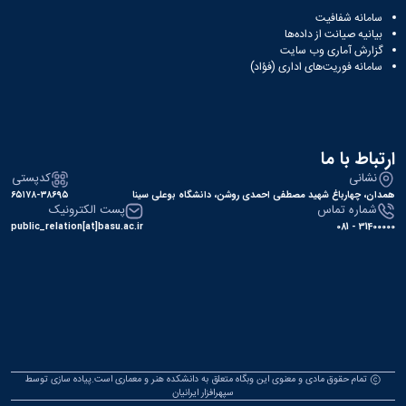
سامانه شفافیت
بیانیه صیانت از داده‌ها
گزارش آماری وب‌ سایت
سامانه فوریت‌های اداری (فؤاد)
ارتباط با ما
نشانی
کدپستی
همدان، چهارباغ شهید مصطفی احمدی روشن، دانشگاه بوعلی سینا
۶۵۱۷۸-۳۸۶۹۵
شماره تماس
پست الکترونیک
public_relation[at]basu.ac.ir
31400000 - 081
تمام حقوق مادی و معنوی این وبگاه متعلق به دانشکده هنر و معماری است.پیاده سازی توسط
سپهرافزار ایرانیان