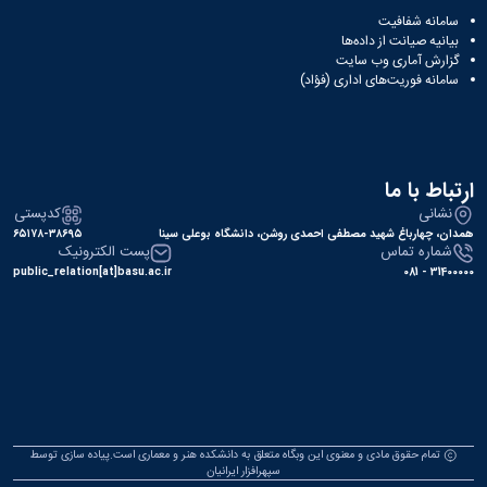
سامانه شفافیت
بیانیه صیانت از داده‌ها
گزارش آماری وب‌ سایت
سامانه فوریت‌های اداری (فؤاد)
ارتباط با ما
نشانی
کدپستی
همدان، چهارباغ شهید مصطفی احمدی روشن، دانشگاه بوعلی سینا
۶۵۱۷۸-۳۸۶۹۵
شماره تماس
پست الکترونیک
public_relation[at]basu.ac.ir
31400000 - 081
تمام حقوق مادی و معنوی این وبگاه متعلق به دانشکده هنر و معماری است.پیاده سازی توسط
سپهرافزار ایرانیان