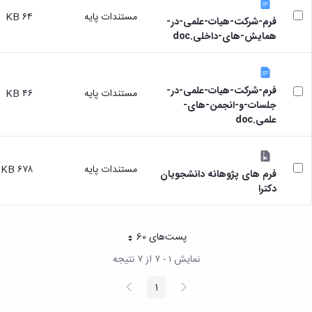
مستندات پایه
۶۴ KB
فرم-شرکت-هیات-علمی-در-
همایش-های-داخلی.doc
فرم-شرکت-هیات-علمی-در-
مستندات پایه
۴۶ KB
جلسات-و-انجمن-های-
علمی.doc
مستندات پایه
۶۷۸ KB
فرم های پژوهانه دانشجویان
دکترا
پست‌‌های 60
هر صفحه
نمایش ۱ - ۷ از ۷ نتیجه
پیغام
صفحه
1
صفحه
قبلی
بعد