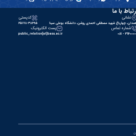
رتباط با ما
نشانی
کدپستی
مدان، چهارباغ شهید مصطفی احمدی روشن، دانشگاه بوعلی سینا
۶۵۱۷۸-۳۸۶۹۵
شماره تماس
پست الکترونیک
public_relation[at]basu.ac.ir
31400000 - 0
ان