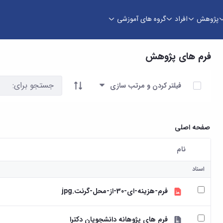
پژوهش
افراد
گروه های آموزشی
فرم های پژوهش
آیتم ها را انتخاب کنید
فیلتر کردن و مرتب سازی
صفحه اصلی
نام
کاربر انتخاب شده
اسناد
فرم-هزینه-ای-30-از-محل-گرنت.jpg
فرم های پژوهانه دانشجویان دکترا