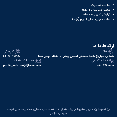
سامانه شفافیت
بیانیه صیانت از داده‌ها
گزارش آماری وب‌ سایت
سامانه فوریت‌های اداری (فؤاد)
ارتباط با ما
نشانی
کدپستی
همدان، چهارباغ شهید مصطفی احمدی روشن، دانشگاه بوعلی سینا
۶۵۱۷۸-۳۸۶۹۵
شماره تماس
پست الکترونیک
public_relation[at]basu.ac.ir
31400000 - 081
تمام حقوق مادی و معنوی این وبگاه متعلق به دانشکده هنر و معماری است.پیاده سازی توسط
سپهرافزار ایرانیان