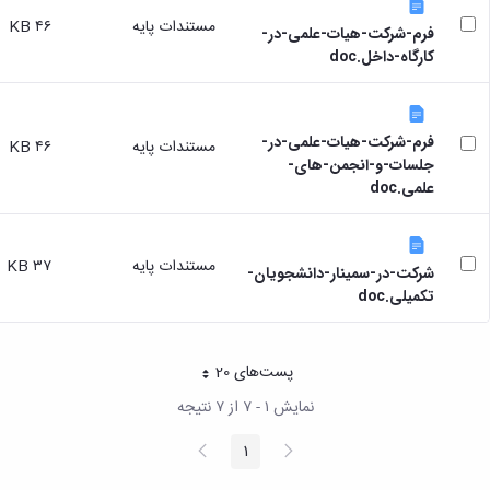
مستندات پایه
۴۶ KB
فرم-شرکت-هیات-علمی-در-
کارگاه-داخل.doc
فرم-شرکت-هیات-علمی-در-
مستندات پایه
۴۶ KB
جلسات-و-انجمن-های-
علمی.doc
مستندات پایه
۳۷ KB
شرکت-در-سمینار-دانشجویان-
تکمیلی.doc
پست‌‌های 20
هر صفحه
نمایش ۱ - ۷ از ۷ نتیجه
پیغام
صفحه
1
صفحه
قبلی
بعد