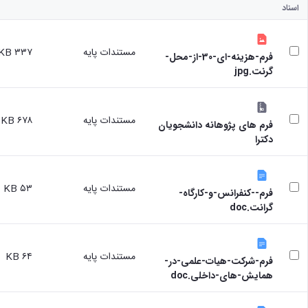
اسناد
مستندات پایه
۳۳۷ KB
فرم-هزینه-ای-30-از-محل-
گرنت.jpg
مستندات پایه
۶۷۸ KB
فرم های پژوهانه دانشجویان
دکترا
مستندات پایه
۵۳ KB
فرم--کنفرانس-و-کارگاه-
گرانت.doc
مستندات پایه
۶۴ KB
فرم-شرکت-هیات-علمی-در-
همایش-های-داخلی.doc