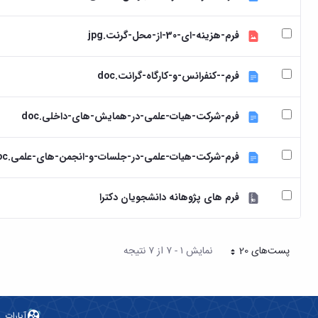
فرم-هزینه-ای-30-از-محل-گرنت.jpg
فرم--کنفرانس-و-کارگاه-گرانت.doc
فرم-شرکت-هیات-علمی-در-همایش-های-داخلی.doc
فرم-شرکت-هیات-علمی-در-جلسات-و-انجمن-های-علمی.doc
فرم های پژوهانه دانشجویان دکترا
پست‌‌های 20
نمایش ۱ - ۷ از ۷ نتیجه
هر صفحه
آپارات