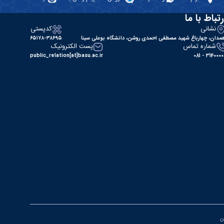
رتباط با ما
نشانی
کدپستی
مدان، چهارباغ شهید مصطفی احمدی روشن، دانشگاه بوعلی سینا
۶۵۱۷۸-۳۸۶۹۵
شماره تماس
پست الکترونیک
public_relation[at]basu.ac.ir
31400000 - 0
ان