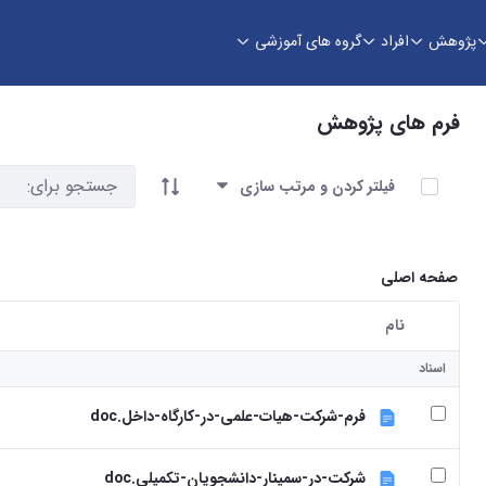
پژوهش
افراد
گروه های آموزشی
فرم های پژوهش
آیتم ها را انتخاب کنید
فیلتر کردن و مرتب سازی
صفحه اصلی
نام
کاربر انتخاب شده
اسناد
فرم-شرکت-هیات-علمی-در-کارگاه-داخل.doc
شرکت-در-سمینار-دانشجویان-تکمیلی.doc