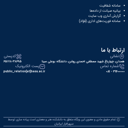
سامانه شفافیت
بیانیه صیانت از داده‌ها
گزارش آماری وب‌ سایت
سامانه فوریت‌های اداری (فؤاد)
ارتباط با ما
نشانی
کدپستی
همدان، چهارباغ شهید مصطفی احمدی روشن، دانشگاه بوعلی سینا
۶۵۱۷۸-۳۸۶۹۵
شماره تماس
پست الکترونیک
public_relation[at]basu.ac.ir
31400000 - 081
تمام حقوق مادی و معنوی این وبگاه متعلق به دانشکده هنر و معماری است.پیاده سازی توسط
سپهرافزار ایرانیان