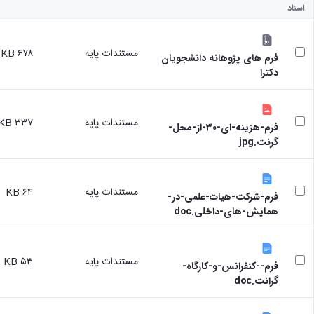
اسناد
مستندات پایه
۶۷۸ KB
فرم های پژوهانه دانشجویان
دکترا
مستندات پایه
۳۳۷ KB
فرم-هزینه-ای-30-از-محل-
گرنت.jpg
مستندات پایه
۶۴ KB
فرم-شرکت-هیات-علمی-در-
همایش-های-داخلی.doc
مستندات پایه
۵۳ KB
فرم--کنفرانس-و-کارگاه-
گرانت.doc