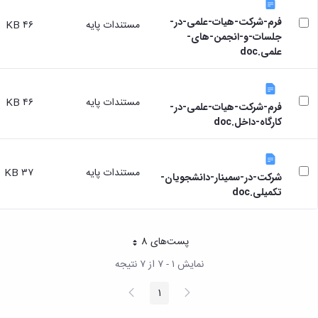
فرم-شرکت-هیات-علمی-در-
مستندات پایه
۴۶ KB
جلسات-و-انجمن-های-
علمی.doc
مستندات پایه
۴۶ KB
فرم-شرکت-هیات-علمی-در-
کارگاه-داخل.doc
مستندات پایه
۳۷ KB
شرکت-در-سمینار-دانشجویان-
تکمیلی.doc
پست‌‌های 8
هر صفحه
نمایش ۱ - ۷ از ۷ نتیجه
پیغام
صفحه
1
صفحه
قبلی
بعد