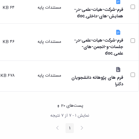
مستندات پایه
۶۴ KB
فرم-شرکت-هیات-علمی-در-
همایش-های-داخلی.doc
فرم-شرکت-هیات-علمی-در-
مستندات پایه
۴۶ KB
جلسات-و-انجمن-های-
علمی.doc
مستندات پایه
۶۷۸ KB
فرم های پژوهانه دانشجویان
دکترا
پست‌‌های 20
هر صفحه
نمایش ۱ - ۷ از ۷ نتیجه
پیغام
صفحه
1
صفحه
قبلی
بعد