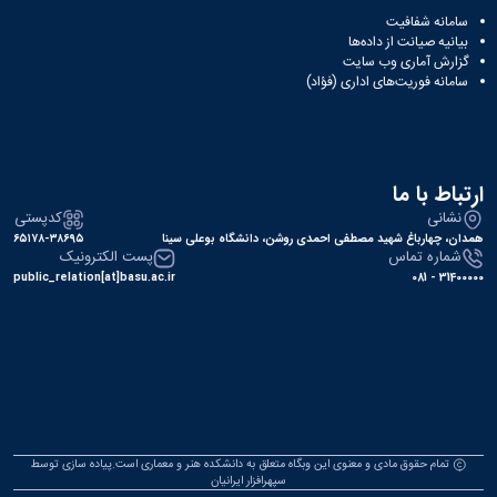
سامانه شفافیت
بیانیه صیانت از داده‌ها
گزارش آماری وب‌ سایت
سامانه فوریت‌های اداری (فؤاد)
ارتباط با ما
نشانی
کدپستی
همدان، چهارباغ شهید مصطفی احمدی روشن، دانشگاه بوعلی سینا
۶۵۱۷۸-۳۸۶۹۵
شماره تماس
پست الکترونیک
public_relation[at]basu.ac.ir
31400000 - 081
تمام حقوق مادی و معنوی این وبگاه متعلق به دانشکده هنر و معماری است.پیاده سازی توسط
سپهرافزار ایرانیان