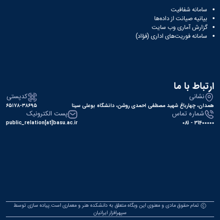
سامانه شفافیت
بیانیه صیانت از داده‌ها
گزارش آماری وب‌ سایت
سامانه فوریت‌های اداری (فؤاد)
ارتباط با ما
نشانی
کدپستی
همدان، چهارباغ شهید مصطفی احمدی روشن، دانشگاه بوعلی سینا
۶۵۱۷۸-۳۸۶۹۵
شماره تماس
پست الکترونیک
public_relation[at]basu.ac.ir
31400000 - 081
تمام حقوق مادی و معنوی این وبگاه متعلق به دانشکده هنر و معماری است.پیاده سازی توسط
سپهرافزار ایرانیان