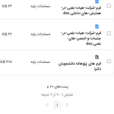
مستندات پایه
۶۴ KB
فرم-شرکت-هیات-علمی-در-
همایش-های-داخلی.doc
فرم-شرکت-هیات-علمی-در-
مستندات پایه
۴۶ KB
جلسات-و-انجمن-های-
علمی.doc
مستندات پایه
۶۷۸ KB
فرم های پژوهانه دانشجویان
دکترا
پست‌‌های 20
هر صفحه
نمایش ۱ - ۷ از ۷ نتیجه
پیغام
صفحه
1
صفحه
قبلی
بعد