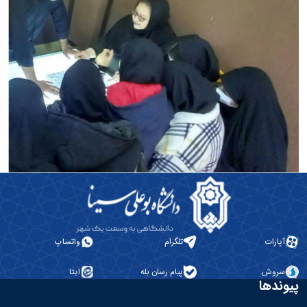
آپارات
تلگرام
واتساپ
سروش
پیام رسان بله
ایتا
پیوندها