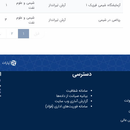
شیمی و علوم
آزمایشگاه شیمی فیزیک 1
آرش تیرانداز
1
نفت
شیمی و علوم
ریاضی در شیمی
آرش تیرانداز
3
نفت
قبل
1
2
.
آپارات
دسترسی
ا
ه
سامانه شفافیت
بیانیه صیانت از داده‌ها
81
ولت
گزارش آماری وب‌ سایت
سامانه فوریت‌های اداری (فؤاد)
 عالی