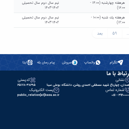
هرهفته چهارشنبه (14:00 -
نیم سال دوم سال تحصیلی
1402-1403
16:00)
هرهفته يك شنبه (10:00 -
نیم سال دوم سال تحصیلی
1402-1403
12:00)
..
59
بعد
تلگرام
واتساپ
سروش
پیام رسان بله
ایتا
رتباط با ما
نشانی
کدپستی
مدان، چهارباغ شهید مصطفی احمدی روشن، دانشگاه بوعلی سینا
۶۵۱۷۸-۳۸۶۹۵
شماره تماس
پست الکترونیک
public_relation[at]basu.ac.ir
31400000 - 0