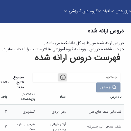
پژوهش
افراد
گروه های آموزشی
دروس ارائه شده
دروس ارائه شده مربوط به کل دانشکده می باشد .
جهت مشاهده دروس مربوط به گروه آموزشی ،فیلتر مناسب را انتخاب نمایید.
فهرست دروس ارائه شده
مجموع
نتایج:
دانشکد
جستجو
1760
دانشکده/
نام درس
استاد
واحد
پژوهشکده
شناسایی علف های هرز
زهرا ایزدی
کشاورزی
2
آرش قربانی
شیمی و علوم
طیف سنجی آلی پیشرفته
3
چقامارانی
نفت