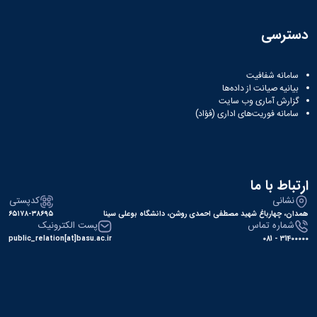
دسترسی
سامانه شفافیت
بیانیه صیانت از داده‌ها
گزارش آماری وب‌ سایت
سامانه فوریت‌های اداری (فؤاد)
ارتباط با ما
نشانی
کدپستی
همدان، چهارباغ شهید مصطفی احمدی روشن، دانشگاه بوعلی سینا
۶۵۱۷۸-۳۸۶۹۵
شماره تماس
پست الکترونیک
public_relation[at]basu.ac.ir
31400000 - 081