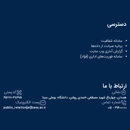
دسترسی
سامانه شفافیت
بیانیه صیانت از داده‌ها
گزارش آماری وب‌ سایت
سامانه فوریت‌های اداری (فؤاد)
ارتباط با ما
نشانی
کدپستی
همدان، چهارباغ شهید مصطفی احمدی روشن، دانشگاه بوعلی سینا
۶۵۱۷۸-۳۸۶۹۵
شماره تماس
پست الکترونیک
public_relation[at]basu.ac.ir
31400000 - 081