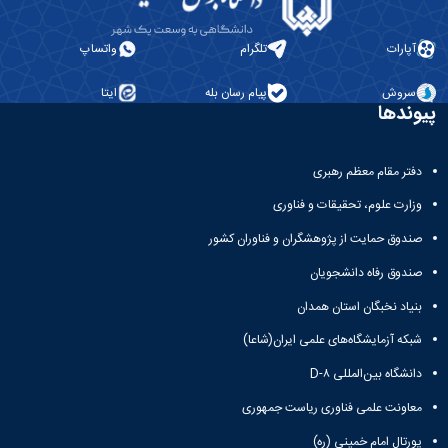
آپارات
تلگرام
واتساپ
سروش
پیام رسان بله
ایتا
پیوندها
دفتر مقام معظم رهبری
وزارت علوم، تحقیقات و فناوری
صندوق حمایت از پژوهشگران و فناوران کشور
صندوق رفاه دانشجویان
بنیاد نخبگان استان همدان
شبکه آزمایشگاه‌های علمی ایران(شاعا)
دانشگاه بین‌المللی D-۸
معاونت علمی فناوری ریاست جمهوری
پورتال امام خمینی (ره)