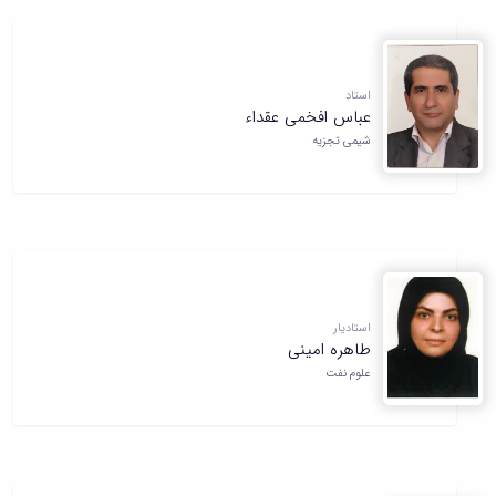
استاد
عباس افخمی عقداء
شیمی تجزیه
استادیار
طاهره امینی
علوم نفت