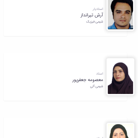
استادیار
آرش تیرانداز
شیمی فیزیک
استاد
معصومه جعفرپور
شیمی آلی