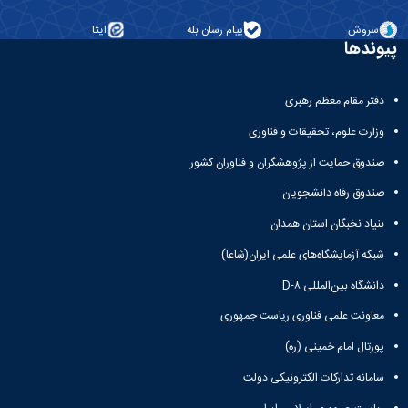
سروش
پیام رسان بله
ایتا
پیوندها
دفتر مقام معظم رهبری
وزارت علوم، تحقیقات و فناوری
صندوق حمایت از پژوهشگران و فناوران کشور
صندوق رفاه دانشجویان
بنیاد نخبگان استان همدان
شبکه آزمایشگاه‌های علمی ایران(شاعا)
دانشگاه بین‌المللی D-۸
معاونت علمی فناوری ریاست جمهوری
پورتال امام خمینی (ره)
سامانه تدارکات الکترونیکی دولت