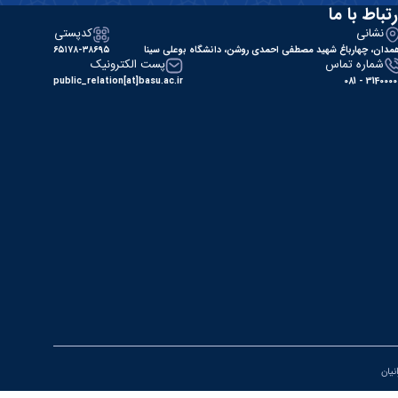
رتباط با ما
نشانی
کدپستی
مدان، چهارباغ شهید مصطفی احمدی روشن، دانشگاه بوعلی سینا
۶۵۱۷۸-۳۸۶۹۵
شماره تماس
پست الکترونیک
public_relation[at]basu.ac.ir
31400000 - 0
انیان