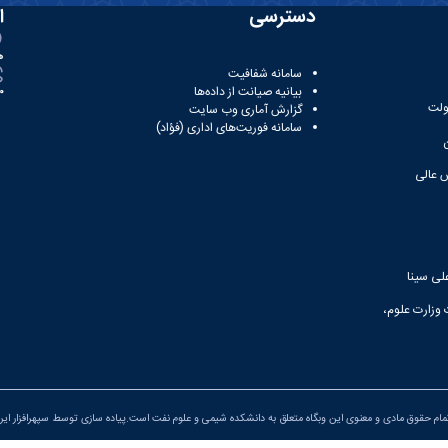
دسترسی
ا
ه
سامانه شفافیت
بیانیه صیانت از داده‌ها
81
ولت
گزارش آماری وب‌ سایت
سامانه فوریت‌های اداری (فؤاد)
 عالی
لی سینا
 وزارت علوم،
ام حقوق مادی و معنوی این وبگاه متعلق به دانشکده شیمی و علوم نفت است.پیاده سازی توسط
سپهرافزار ایر