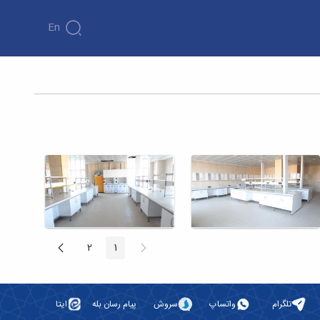
En
پیغام
صفحه
2
1
صفحه
صفحه
قبلی
بعد
تلگرام
واتساپ
سروش
پیام رسان بله
ایتا