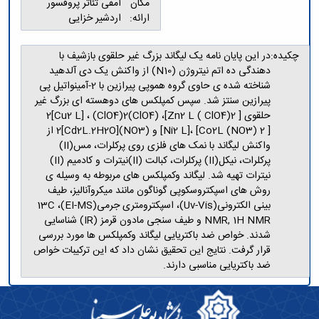
مکان
آمفی تئاتر پروفسور
ارائه:
اردشیر خزایی
چکیده:
در این پایان نامه یک لیگاند بزرگ غیر حلقوی بازشیف با
دهندگی ده اتم نیتروژن (N10) از واکنش یک دی آلدهید
شناخته شده ی حاوی گروه هموپی پیرازین با 2-آمینواتیل پی
پیرازین سنتز شد. سپس کمپلکس های دوهسته ای بزرگ غیر
حلقوی [ Zn2 L ( ClO4)2]، (ClO4)2[Cu2 L] ، (ClO4)2
[Ni2 L]، [Co2L (NO3) 2 ] و (NO3)2[Cd2L.2H2O] از
واکنش لیگاند با نمک های فلزی روی پرکلرات، مس(II)
پرکلرات، نیکل(II) پرکلرات، کبالت (II)نیترات و کادمیم (II)
نیترات تهیه شد. لیگاند وکمپلکس های مربوطه به وسیله ی
روش های اسپکتروسکوپی گوناگون مانند میکروآنالیز، طیف
بینی الکترونی(Uv-Vis)، اسپکترومتری جرمی(EI-MS)، 13C
NMR, 1H NMR و طیف سنجی مادون قرمز (IR) شناسایی
شدند. خواص ضد باکتریایی لیگاند وکمپلکس ها مورد بررسی
قرار گرفت. نتایج این تحقیق نشان داد که این ترکیبات خواص
ضد باکتریایی مناسبی دارند.