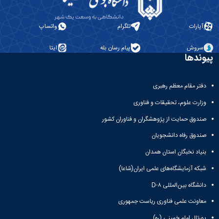
آپارات
تلگرام
واتساپ
سروش
پیام رسان بله
ایتا
پیوندها
دفتر مقام معظم رهبری
وزارت علوم، تحقیقات و فناوری
صندوق حمایت از پژوهشگران و فناوران کشور
صندوق رفاه دانشجویان
بنیاد نخبگان استان همدان
شبکه آزمایشگاه‌های علمی ایران(شاعا)
دانشگاه بین‌المللی D-۸
معاونت علمی فناوری ریاست جمهوری
پورتال امام خمینی (ره)