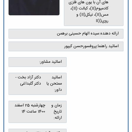
های آن با یون های فلزی
کادمیوم(II)، کبالت (II)،
مس(II)، نیکل(II) و
روی((II
ارائه دهنده:
سیده الهام حسینی برهمن
اساتید راهنما:
پروفسورحسن کیپور
اساتید مشاور:
اساتید
دکتر آزاد بخت -
ممتحن یا
دکتر گلبداغی
داور:
زمان و
چهارشنبه 25 اسفند
تاریخ
1400 ساعت 14
ارائه: