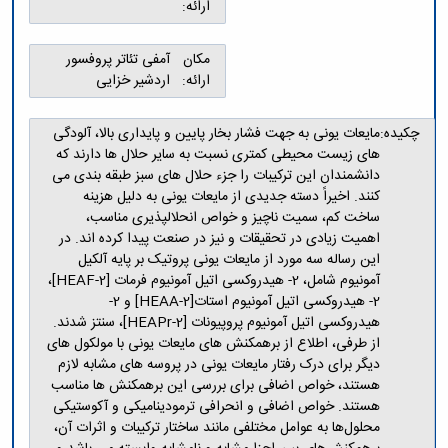
ارائه:
مکان
آمفی تئاتر پروفسور
ارائه:
اردشیر خزایی
چکیده:
مایعات یونی به جهت فشار بخار پایین و پایداری بالا، آلودگی
های زیست محیطی کمتری نسبت به سایر حلال ها دارند که
دانشمندان این ترکیبات را جزء حلال های سبز طبقه بندی می
کنند. اخیراً دسته جدیدی از مایعات یونی به دلیل هزینه
ساخت کم، سمیت ناچیز و خواص انحلالپذیری مناسب،
اهمیت زیادی در تحقیقات و نیز در صنعت پیدا کرده اند. در
این رساله سه مورد از مایعات یونی پروتیک بر پایه آلکیل
آمونیوم شامل، 2- هیدروکسی اتیل آمونیوم فرمات [2-HEAF]،
2- هیدروکسی اتیل آمونیوم استات[2-HEAA] و 2-
هیدروکسی اتیل آمونیوم پروپیونات [2-HEAPr]، سنتز شدند.
از طرفی، اطلاع از برهمکنش های مایعات یونی با مولکول های
دیگر برای درک رفتار مایعات یونی در پروسه های مشابه لازم
هستند، خواص اضافی برای بررسی این برهمکنش ها مناسب
هستند. خواص اضافی و انحرافی ترمودینامیکی و آکوستیکی
محلول‌ها به عوامل مختلفی مانند ساختار ترکیبات و اثرات آن،