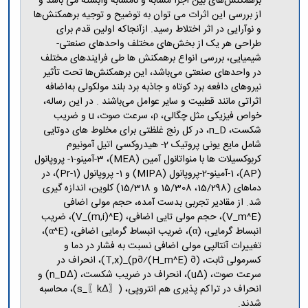
برهمکنش‌های بین اجزا مشابه و نامشابه وابسته می باشد و
از بررسی این اثرات می توان به توضیح و توجیه برهمکنش‌ها
و نوآرایی در اثر اختلاط رسید. ازآنجاکه اولین قدم برای
طراحی هر یک از بخش‌های مختلف واحدهای صنعتی-
شیمیایی، بررسی‌ انواع برهمکنش‌ ها طی فرایندهای مختلف
در واحدهای صنعتی می‌باشد، این برهمکنش‌ها تحت تأثیر
نیروهای دافعه برد کوتاه و جاذبه برد بلند مولکولی به‌اضافه
اثراتی مانند قطبیت و سایر عوامل می‌باشند . در این رساله،
خواص فیزیکی مثل چگالی، ρ، سرعت صوت، u و ضریب
شکست، n_D، در کل رنج غلظتی برای مخلوط های دوتایی
شامل مایع یونی پروتیک 2- هیدروکسی اتیل آمونیوم
کربوکسیلات ها با منواتانول آمین (MEA)، 3-آمینو-1- پروپانول
(AP)، 1-آمینو-2-پروپانول (MIPA) و 1- پروپانول (1-Pr)، در
دماهای (15/298، 15/308 و 15/318) کلوین، اندازه گیری
شد. از مقادیر تجربی بدست آمده، حجم مولی اضافی
(V_m^E)، حجم مولی تایی اضافی، (V_(m,i)^E)، ضریب
انبساط گرمایی، (α)، ضریب انبساط گرمایی اضافی، (α^E)،
تغییرات آنتالپی مولی اضافی نسبت به فشار در دما و
کسرمولی ثابت، (∂ (H_m^E)⁄∂p)_(T,x)، انحراف در
سرعت صوت، (∆u)، انحراف در ضریب شکست، (∆n_D) و
انحراف در تراکم پذیری هم انتروپی، (〖∆k〗_s)، محاسبه
شدند.