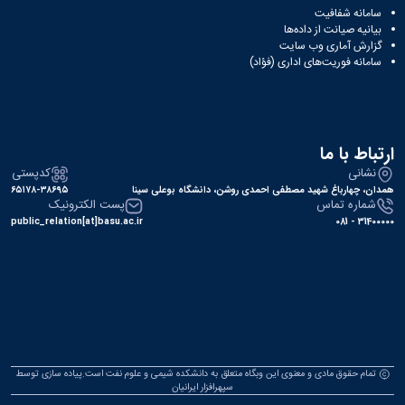
سامانه شفافیت
بیانیه صیانت از داده‌ها
گزارش آماری وب‌ سایت
سامانه فوریت‌های اداری (فؤاد)
ارتباط با ما
نشانی
کدپستی
همدان، چهارباغ شهید مصطفی احمدی روشن، دانشگاه بوعلی سینا
۶۵۱۷۸-۳۸۶۹۵
شماره تماس
پست الکترونیک
public_relation[at]basu.ac.ir
31400000 - 081
تمام حقوق مادی و معنوی این وبگاه متعلق به دانشکده شیمی و علوم نفت است.پیاده سازی توسط
سپهرافزار ایرانیان