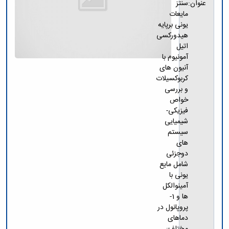
عنوان:
سنتز
مایعات
یونی برپایه
هیدورکسی
اتیل
آمونیوم با
آنیون های
کربوکسیلات
و بررسی
خواص
فیزیکی-
شیمیایی
سیستم
های
دوجزئی
شامل مایع
یونی با
آمینوالکل
ها و 1-
پروپانول در
دماهای
مختلف: