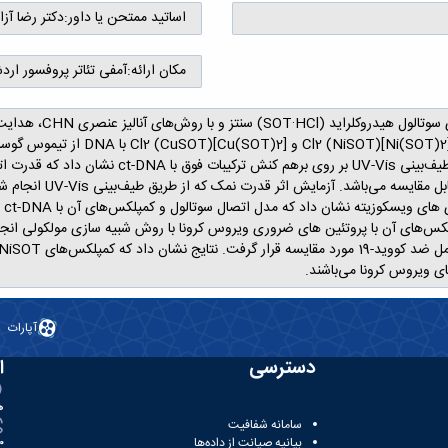
اساتید ممتحن یا داور:
دکتر رضا آز
مکان ارائه:
آمفی تئاتر پروفسور ارد
DNA
آپارات
دسترسی
ا
ه
سامانه شفافیت
بیانیه صیانت از داده‌ها
81