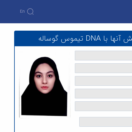
En
موس گوساله