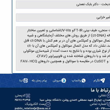
ادبخت - دکتر بابک نعمتی
شیر خزایی
در این پایان نامه دو کمپلکس نیکل(II) و مس(II) از داروی سوتالول هیدروکلراید (SOT·HCl) سنتز و با روش‌های آنالیز عنصری CHN، هدایت سنجی، طیف بینی FT-IRو UV-Visشناسایی و تعیین ساختار
شدند. بررسی برهم‌کنش SOT·HCl و کمپلکس‌های جدید [Ni(SOT)2]Cl2 (NiSOT) و [Cu(SOT)2]Cl2 (CuSOT) با DNA از تیموس گوساله (ct-DNA) از طریق روش های مختلف آزمایشگاهی و شبیه
سازی مولکولی انجام شد. نتایج به دست آمده از مطالعات طیف‌بینی UV-Vis بر روی برهم کنش ترکیبات فوق با ct-DNA نشان داد که قدرت اتصال سوتالول و کمپلکس های آن در بر هم کنش با ct-DNA قابل
توجه بوده و با داروی شناخته شده ضد سرطان سیتارابین قابل مقایسه می‌باشد. آزمایش اثر قدرت نمک که از طریق طیف‌بینی UV-Vis انجام شد، نشان داد که مدل اتصال سوتالول و کمپلکس های آن با ct-
 از نوع الکتروستاتیک نمی باشد. مطالعات اندازه گیری های ویسکوزیته نشان داد که مدل اتصال سوتالول و کمپلکس‌های آن با ct-DNA از نوع شیاری بوده و با نتایج به دست آمده از شبیه‌سازی مولکولی
در توافق می‌باشد. علاوه بر این، برهم کنش سوتالول و کمپلکس‌های آن با پروتئین های ضروری ویروس کرونا با روش شبیه سازی مولکولی انجام شد و با داروهای شناخته شده ی فاویپیراویر (FAV)،
هیدروکلروکوئین (HCQ) و رمدسیویر (RDV) به عنوان عوامل ضد کووید-19 مورد مقایسه قرار گرفت. نتایج نشان داد که کمپلکس‌های NiSOT و CuSOT در مقایسه با سوتالول و همچنین داروهای FAV، HCQ
تلگرام
واتساپ
سروش
پیام رسان بله
ایتا
رتباط با ما
نشانی
کدپستی
مدان، چهارباغ شهید مصطفی احمدی روشن، دانشگاه بوعلی سینا
۶۵۱۷۸-۳۸۶۹۵
شماره تماس
پست الکترونیک
public_relation[at]basu.ac.ir
31400000 - 0