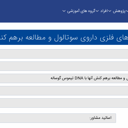
پژوهش
افراد
گروه های آموزشی
ش آنها با DNA تیموس گوساله - دانشکده شیمی و علوم نفت
 داروی سوتالول و مطالعه برهم کنش آنها با DNA تی
هم کنش آنها با DNA تیموس گوساله
اساتید مشاور: