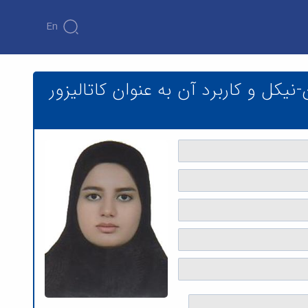
En
انین-نیکل و کاربرد آن به عنوان کاتالیزور ناهمگن در سنتز تترازولها - دانشکده
(ZnFe2O4) عاملدار شده با گوانین-نیکل و کاربرد آن به عنوان کاتالیزور