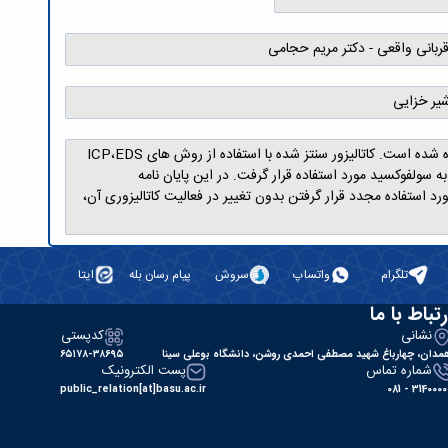
قربانی واقعی - دکتر مریم حجامی
شیر خزایی
در این پروژه تحقیقاتی سنتز و شناسایی و کاربرد نانو ذرات روی فریت (ZnFe2O4)، به عنوان بستر برای سنتز نانوکاتالیزور مغناطیسی شرح داده شده است. کاتالیزور سنتز شده با استفاده از روش های ICP،EDS
ش سولفید به سولفوکسید مورد استفاده قرار گرفت. در این پایان نامه
ربای ساده و مورد استفاده مجدد قرار گرفتن بدون تغییر در فعالیت کاتالیزوری آن،
تلگرام
واتساپ
سروش
پیام رسان بله
ایتا
رتباط با ما
نشانی
کدپستی
مدان، چهارباغ شهید مصطفی احمدی روشن، دانشگاه بوعلی سینا
۶۵۱۷۸-۳۸۶۹۵
شماره تماس
پست الکترونیک
public_relation[at]basu.ac.ir
31400000 - 0