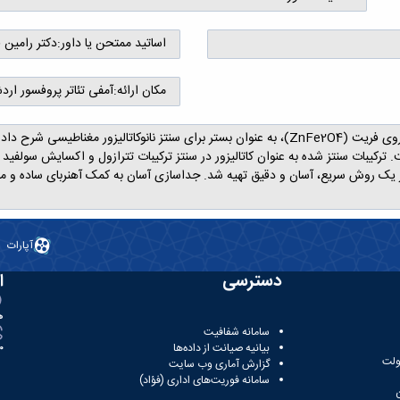
اساتید ممتحن یا داور:
دکتر رامین 
مکان ارائه:
آمفی تئاتر پروفسور ارد
T مورد بررسی قرار گرفت. ترکیبات سنتز شده به عنوان کاتالیزور در سنتز ترکیبات تترازول و اکسای
ZnFe2O4@SiO2@guanine-N با استفاده از یک روش سریع، آسان و دقیق تهیه شد. جداسازی آسان به کمک آهن
آپارات
دسترسی
ا
ه
سامانه شفافیت
بیانیه صیانت از داده‌ها
81
ولت
گزارش آماری وب‌ سایت
سامانه فوریت‌های اداری (فؤاد)