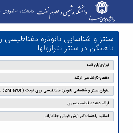
دانشکده
آموزش
شیمی و علوم نفت
ناهمگن در سنتز تترازولها
نوع:
پایان نامه
مقطع:
کارشناسی ارشد
عنوان:
سنتز و شناسایی نانوذره مغناطیسی روی فریت (ZnFe2O4) عاملدار شده با گوانین-نیکل و کاربرد آن به عنوان کاتالیزور ناهمگن در سنتز تترازولها
ارائه دهنده:
فاطمه نصیری
اساتید راهنما:
دکتر آرش قربانی چقامارانی