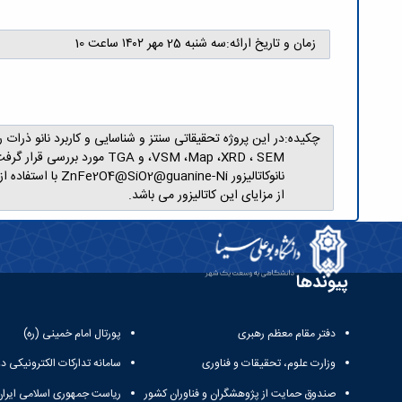
زمان و تاریخ ارائه:
سه شنبه 25 مهر ۱۴۰۲ ساعت 10
چکیده:
،VSM ،Map ،XRD ، SEM و GA
نانوکاتالیزور i
از مزایای این کاتالیزور می باشد.
پیوندها
دفتر مقام معظم رهبری
پورتال امام خمینی (ره)
وزارت علوم، تحقیقات و فناوری
سامانه تدارکات الکترونیکی د
صندوق حمایت از پژوهشگران و فناوران کشور
ریاست جمهوری اسلامی ایران