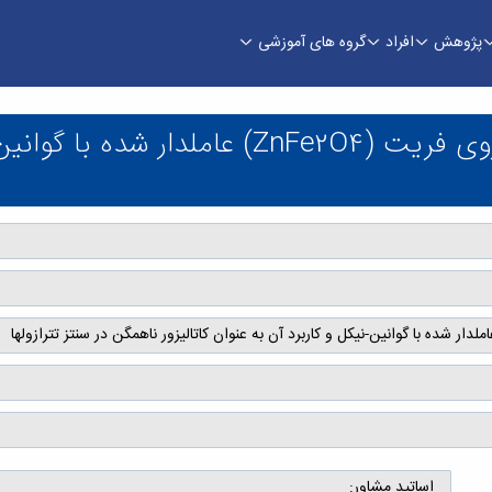
پژوهش
افراد
گروه های آموزشی
سنتز و شناسایی نانوذره مغناطیسی روی فریت (ZnFe2O4) عاملدار شده با گو
سنتز و شناسایی نانوذره مغناطیسی روی فریت 
اساتید مشاور: