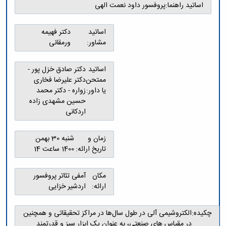
اساتید راهنما:
پروفسور داود نعمت الهی
اساتید
دکتر فهیمه
مشاور:
ورمقانی
اساتید
دکتر صادق خزل پور -
ممتحن
دکتر علیرضا فخاری
یا داور:
زواره - دکتر محمد
حسین مشهدی زاده
اردکانی
زمان و
شنبه 30 بهمن
تاریخ ارائه:
1400 ساعت 14
مکان
آمفی تئاتر پروفسور
ارائه:
اردشیر خزایی
چکیده:
الکتروشیمی آلی در طول سال‌ها در مراکز تحقیقاتی و همچنین
در مقیاس های صنعتی، به عنوان یک ابزار سبز و قدرتمند