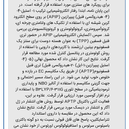
برای رویکرد های سنتزی مورد استفاده قرار گرفته است. در
این پایان نامه، ابتدا رفتار الکتروشیمیایی ترکیب 1- استیل-4-
(4- هیدروکسی فنیل) پیپرازین (APIP) بر روی سطح الکترود
کربن شیشه ای با استفاده از تکنیک های ولتامتری چرخه ای،
کرونوآمپرومتری، کرونوکولومتری و کرونوپتانسیومتری بررسی
شد. سپس اکسایش الکتروشیمیایی APIP در حضور تری
فنیل فسفین (TPP) به عنوان هسته دوست برای سنتز یک
فسفونیوم بیتین ارزشمند با کاربردهای دارویی با استفاده از
روش کولومتری در پتانسیل کنترل شده مورد مطالعه قرار
گرفت. نتایج این کار نشان داد که محصول نهائی (5- (4-
استیل پیپرازین-1-ایل) -2-هیدروکسی فنیل) تری فنیل
فسفونیوم(APTP) از طریق یک مکانیسم EC در بازده و
خلوص خوب تولید می شود. در این راستا، مسیر احتمالی و
جهت گزینی مکانیسم با استفاده از آنالیز NBO و پایداری
ترمودینامیکی در سطح تئوری B3LYP/6-311G با استفاده از
نرم افزار گوسین مورد ارزیابی قرار گرفت. علاوه بر این،
فعالیت آنتی باکتریال APTP توسط روش های انتشار در ژل
آگار و انتشار در دیسک مورد بررسی قرار گرفت. نتایج نشان
داد که این محصول در مقایسه با داروی استاندارد
تتراسایکلین، پاسخ های قابل قبولی نسبت به دو گونه باکتری
باسیلوس سرئوس و استافیلوکوکوس اورئوس از خود نشان می