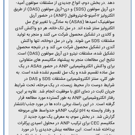
دهد .در بخش دوم، انواع جدیدی از مشتقات سولفون آمید-
دی آریل سولفون (SDS) و دی¬آریل سولفون (DAS) از طریق
الکترولیز 2-آمینو-5-نیتروفنول (ANP) در حضور آریل
سولفینیک اسیدها (ASAs) به سادگی با تغییر نوع سل
الکترولیز سنتز شده اند. در سل تک خانه، هر دو واکنش آندی
و کاتدی در تشکیل محصول شرکت می کنند و منجر به تولید
مشتقات SDS می شوند. ولی در سل دوخانه، تنها واکنش
آندی در تشکیل محصول شرکت می کند و در نتیجه محصول
تشکیل شده، مشتقات نیترو دی آریل سولفون (DAS) است.
نتایج این مطالعات منجر به پیشنهاد مکانیسم های متفاوتی
برای واکنش الکتروشیمیایی ANP در حضور ASAs در یک
سل ساده تقسیم شده و یک سل تقسیم نشده شده است. به
طور کلی، سنتز الکتروشیمیایی مشتقات SDS و DAS در
شرایط دوست دار محیط زیست، در یک مرحله، تحت شرایط
جریان ثابت در دمای اتاق با موفقیت انجام شد. علاوه بر این،
رفتار الکتروشیمیایی ANP به طور گسترده مورد مطالعه قرار
گرفته است. در این راستا، برخی داده ها در مورد جذب/انتشار
و رفتار وابسته به pH ترکیب ANPو حدواسط های مربوطه
گزارش شد. در بخش سوم، به معرفی یک مورد جدید از
مکانیسم CEC برای ترکیب ANP در محلول اسیدی پرکلرات
پرداخته شده است. این مطالعه بینش جدیدی را در مورد