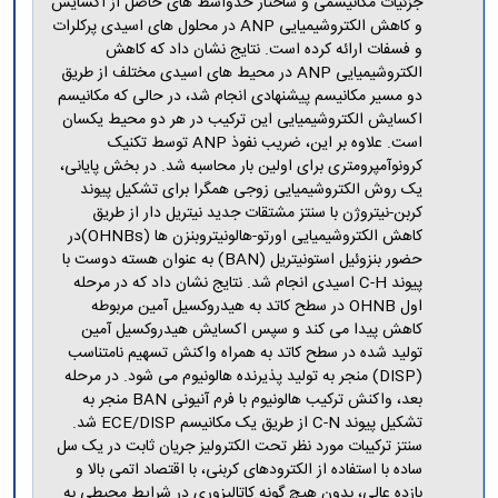
جزئیات مکانیسمی و ساختار حدواسط های حاصل از اکسایش
و کاهش الکتروشیمیایی ANP در محلول های اسیدی پرکلرات
و فسفات ارائه کرده است. نتایج نشان داد که کاهش
الکتروشیمیایی ANP در محیط های اسیدی مختلف از طریق
دو مسیر مکانیسم پیشنهادی انجام شد، در حالی که مکانیسم
اکسایش الکتروشیمیایی این ترکیب در هر دو محیط یکسان
است. علاوه بر این، ضریب نفوذ ANP توسط تکنیک
کرونوآمپرومتری برای اولین بار محاسبه شد. در بخش پایانی،
یک روش الکتروشیمیایی زوجی همگرا برای تشکیل پیوند
کربن-نیتروژن با سنتز مشتقات جدید نیتریل دار از طریق
کاهش الکتروشیمیایی اورتو-هالونیتروبنزن ها (OHNBs)در
حضور بنزوئیل استونیتریل (BAN) به عنوان هسته دوست با
پیوند C-H اسیدی انجام شد. نتایج نشان داد که در مرحله
اول OHNB در سطح کاتد به هیدروکسیل آمین مربوطه
کاهش پیدا می کند و سپس اکسایش هیدروکسیل آمین
تولید شده در سطح کاتد به همراه واکنش تسهیم نامتناسب
(DISP) منجر به تولید پذیرنده هالونیوم می شود. در مرحله
بعد، واکنش ترکیب هالونیوم با فرم آنیونی BAN منجر به
تشکیل پیوند C-N از طریق یک مکانیسم ECE/DISP شد.
سنتز ترکیبات مورد نظر تحت الکترولیز جریان ثابت در یک سل
ساده با استفاده از الکترودهای کربنی، با اقتصاد اتمی بالا و
بازده عالی، بدون هیچ گونه کاتالیزوری در شرایط محیطی به