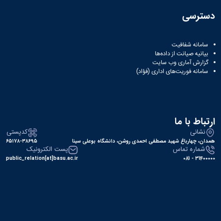
دسترسی
سامانه شفافیت
بیانیه صیانت از داده‌ها
گزارش آماری وب‌ سایت
سامانه فوریت‌های اداری (فؤاد)
ارتباط با ما
نشانی
کدپستی
همدان، چهارباغ شهید مصطفی احمدی روشن، دانشگاه بوعلی سینا
۶۵۱۷۸-۳۸۶۹۵
شماره تماس
پست الکترونیک
public_relation[at]basu.ac.ir
31400000 - 081